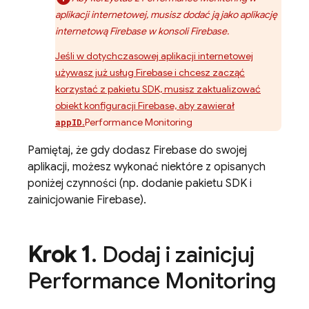
aplikacji internetowej, musisz dodać ją jako aplikację
internetową Firebase w konsoli
Firebase
.
Jeśli w dotychczasowej aplikacji internetowej
używasz już usług Firebase i chcesz zacząć
korzystać z pakietu SDK, musisz zaktualizować
obiekt konfiguracji Firebase, aby zawierał
.
Performance Monitoring
appID
Pamiętaj, że gdy dodasz Firebase do swojej
aplikacji, możesz wykonać niektóre z opisanych
poniżej czynności (np. dodanie pakietu SDK i
zainicjowanie Firebase).
Krok 1
.
Dodaj i zainicjuj
Performance Monitoring