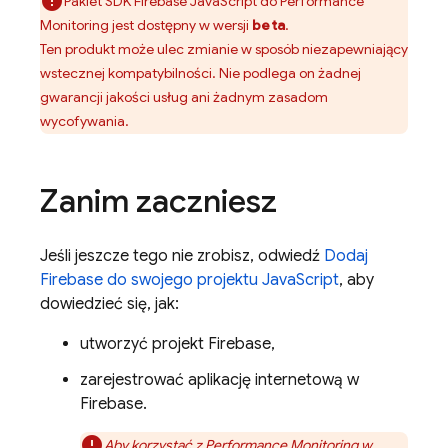
Pakiet SDK
Firebase
JavaScript
do
Performance
Monitoring
jest dostępny w wersji
beta
.
Ten produkt może ulec zmianie w sposób niezapewniający
wstecznej kompatybilności. Nie podlega on żadnej
gwarancji jakości usług ani żadnym zasadom
wycofywania.
Zanim zaczniesz
Jeśli jeszcze tego nie zrobisz, odwiedź
Dodaj
Firebase do swojego projektu JavaScript
, aby
dowiedzieć się, jak:
utworzyć projekt Firebase,
zarejestrować aplikację internetową w
Firebase.
Aby korzystać z
Performance Monitoring
w