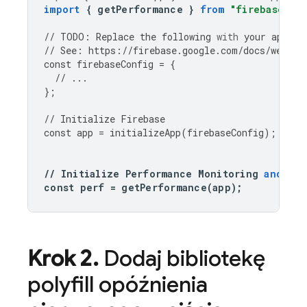
import
{
getPerformance
}
from
"firebase/pe
//
TODO
:
Replace
the
following
with
your
app
's 
//
See
:
https
:
//
firebase
.
google
.
com
/
docs
/
web
/
le
const
firebaseConfig
=
{
//
...
};
//
Initialize
Firebase
const
app
=
initializeApp
(
firebaseConfig
);
//
Initialize
Performance
Monitoring
and
get
const
perf
=
getPerformance
(
app
);
Krok 2
.
Dodaj bibliotekę
polyfill opóźnienia