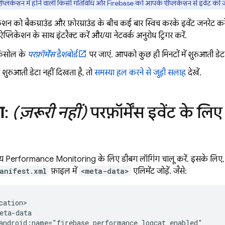
ऐप्लिकेशन में होने वाली किसी गतिविधि और Firebase को आपके ऐप्लिकेशन से इवेंट की
शन को बैकग्राउंड और फ़ोरग्राउंड के बीच कई बार स्विच करके इवेंट जनरेट करें
्लिकेशन के साथ इंटरैक्ट करें और/या नेटवर्क अनुरोध ट्रिगर करें.
ंसोल के
परफ़ॉर्मेंस
डैशबोर्ड
पर जाएं. आपको कुछ ही मिनटों में शुरुआती डेट
रुआती डेटा नहीं दिखता है, तो
समस्या हल करने से जुड़ी सलाह
देखें.
ण
:
(ज़रूरी नहीं)
परफ़ॉर्मेंस इवेंट के ल
मय
Performance Monitoring
के लिए डीबग लॉगिंग चालू करें. इसके लिए
anifest.xml
फ़ाइल में
<meta-data>
एलिमेंट जोड़ें. जैसे:
cation>

eta-data

android:name="firebase_performance_logcat_enabled"
