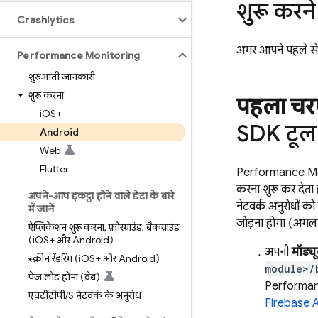
शुरू करने
Crashlytics
अगर आपने पहले से ह
Performance Monitoring
शुरुआती जानकारी
शुरू करना
पहला च
i
OS+
SDK टूल 
Android
Web
Flutter
Performance Mo
करना शुरू कर देता 
अपने-आप इकट्ठा होने वाले डेटा के बारे
नेटवर्क अनुरोधों 
में जानें
जोड़ना होगा (अगल
ऐप्लिकेशन शुरू करना
,
फ़ोरग्राउंड
,
बैकग्राउंड
(i
OS+ और Android)
अपनी
मॉड्
स्क्रीन रेंडरिंग (i
OS+ और Android)
module>/
पेज लोड होना (वेब)
Performan
एचटीटीपी
/
S नेटवर्क के अनुरोध
Firebase 