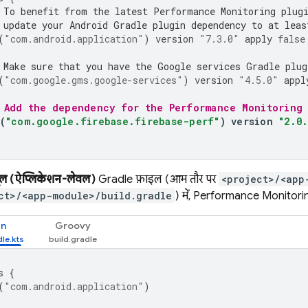
 To benefit from the latest 
Performance Monitoring
 plug
 update your Android Gradle plugin dependency to at leas
(
"com.android.application"
)
version
"7.3.0"
apply
false
 Make sure that you have the Google services Gradle plug
(
"com.google.gms.google-services"
)
version
"4.5.0"
appl
 Add the dependency for the 
Performance Monitoring
(
"com.google.firebase.firebase-perf"
)
version
"2.0.
ूल (ऐप्लिकेशन-लेवल)
Gradle फ़ाइल (आम तौर पर
<project>/<app
ct>/<app-module>/build.gradle
) में,
Performance Monitori
in
Groovy
s
{
(
"com.android.application"
)