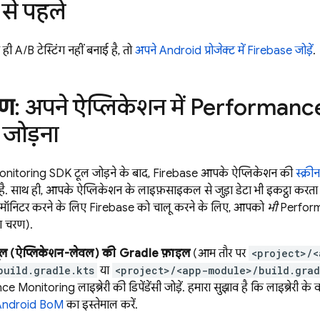
 से पहले
ी A/B टेस्टिंग नहीं बनाई है, तो
अपने Android प्रोजेक्ट में Firebase जोड़ें
.
रण
: अपने ऐप्लिकेशन में
Performance
जोड़ना
nitoring
SDK टूल जोड़ने के बाद, Firebase आपके ऐप्लिकेशन की
स्क्रीन
है. साथ ही, आपके ऐप्लिकेशन के लाइफ़साइकल से जुड़ा डेटा भी इकट्ठा करता ह
को मॉनिटर करने के लिए Firebase को चालू करने के लिए, आपको
भी
Perfor
ा चरण).
यूल (ऐप्लिकेशन-लेवल) की Gradle फ़ाइल
(आम तौर पर
<project>/<
build.gradle.kts
या
<project>/<app-module>/build.grad
ce Monitoring
लाइब्रेरी की डिपेंडेंसी जोड़ें. हमारा सुझाव है कि लाइब्रेरी क
Android BoM
का इस्तेमाल करें.