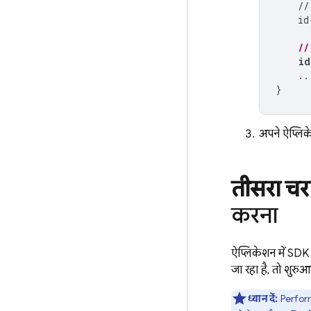
//
id
//
id
..
}
अपने ऐप्लिक
तीसरा च
करना
ऐप्लिकेशन में SDK 
जा रहा है, तो शुरुआ
ध्यान दें:
Perfor