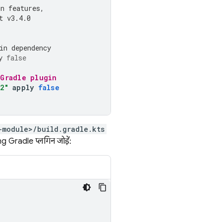
in features,
t v3.4.0
in dependency
y
false
 Gradle plugin
2"
apply
false
-module>/build.gradle.kts
ng
Gradle प्लगिन जोड़ें: