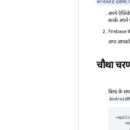
को भेजता है. इसलिए, 
अपने ऐप्लिके
करके अपने ऐप
Firebase
क
अगर आपको शु
चौथा चर
बिल्ड के स
AndroidM
<appli
    <m
      