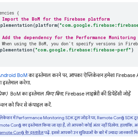
encies
{
 Import the 
BoM
 for the Firebase platform
mplementation
(
platform
(
"com.google.firebase:firebas
 Add the dependency for the 
Performance Monitoring
 When using the 
BoM
, you don't specify versions in Fireb
plementation
(
"com.google.firebase:firebase-perf"
)
Android BoM
का इस्तेमाल करने पर, आपका ऐप्लिकेशन हमेशा Firebase A
ा इस्तेमाल करेगा.
पिक)
BoM
का इस्तेमाल
किए बिना
, Firebase लाइब्रेरी की डिपेंडेंसी जोड़ें
ेशन को फिर से कंपाइल करें.
लिकेशन में
Performance Monitoring
SDK टूल जोड़ने पर,
Remote Config
SDK टूल 
mote Config
का इस्तेमाल किया जा रहा है, तो आपको कोई अंतर नहीं दिखेगा. हालांकि,
emote Config
के दस्तावेज़
पढ़ें. इससे आपको उन सुविधाओं के बारे में ज़्यादा जानकारी मि