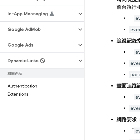
前台執行
In-App Messaging
「
e
Google Ad
Mob
eve
追蹤記錄
Google Ads
「
e
Dynamic Links
eve
相關產品
par
畫面追蹤
Authentication
Extensions
「
e
eve
網路要求
「
e