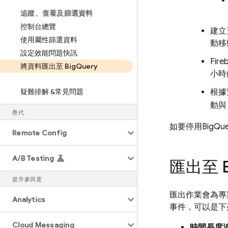
追蹤、查看及篩選資料
控制台總覽
建立
使用屬性篩選資料
動移
設定效能問題快訊
Fir
將資料匯出至 Big
Query
小時
疑難排解 &常見問題
根據
動
疊代
如要停用
BigQue
Remote Config
A
/
B Testing
匯出至
提升參與度
匯出作業會為專
Analytics
事件，可以是下
Cloud Messaging
時間長度