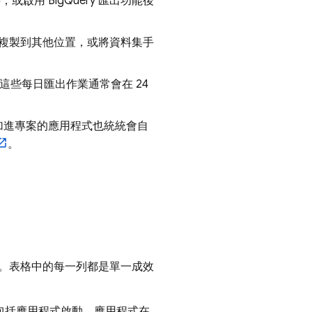
料，或啟用
BigQuery
匯出功能後
複製到其他位置，或將資料集手
這些每日匯出作業通常會在 24
加進專案的應用程式也統統會自
。
。表格中的每一列都是單一成效
包括應用程式啟動、應用程式在