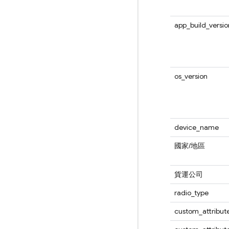
app_build_versio
os_version
device_name
國家/地區
貨運公司
radio_type
custom_attribut