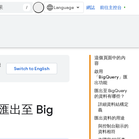
/
網誌
前往主控台
這個頁面中的內
容
能
啟用
「BigQuery」匯
出功能
匯出至 BigQuery
的資料有哪些？
詳細資料結構定
料匯出至 Big
義
匯出資料的用途
與控制台顯示的
資料相符