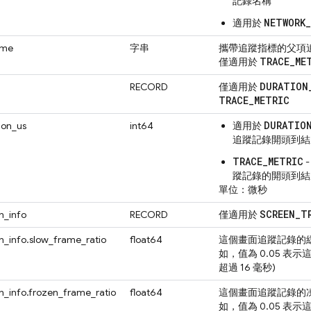
記錄名稱
NETWORK
適用於
ame
字串
攜帶追蹤指標的父項
TRACE
_
ME
僅適用於
DURATION
RECORD
僅適用於
TRACE
_
METRIC
DURATIO
ion_us
int64
適用於
追蹤記錄開頭到結
TRACE_METRIC
蹤記錄的開頭到結
單位：微秒
SCREEN
_
T
n_info
RECORD
僅適用於
n_info.slow_frame_ratio
float64
這個畫面追蹤記錄的緩慢
如，值為 0.05 表
超過 16 毫秒)
n_info.frozen_frame_ratio
float64
這個畫面追蹤記錄的凍結
如，值為 0.05 表