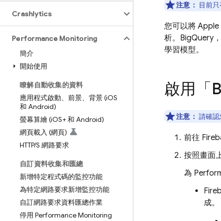
注意：
目前只
Crashlytics
您可以將 Apple
析。
BigQuery
Performance Monitoring
學習模型。
簡介
開始使用
啟用「
B
瞭解自動收集的資料
應用程式啟動、前景、背景 (i
OS
和 Android)
注意：
請確認
螢幕算繪 (i
OS+ 和 Android)
網頁載入 (網頁)
前往
Fire
HTTP
/
S 網路要求
按照畫面
自訂資料收集和匯總
為
Perfor
新增特定程式碼的監控功能
為特定網路要求新增監控功能
Fir
自訂網路要求資料匯總作業
成。
停用 Performance Monitoring