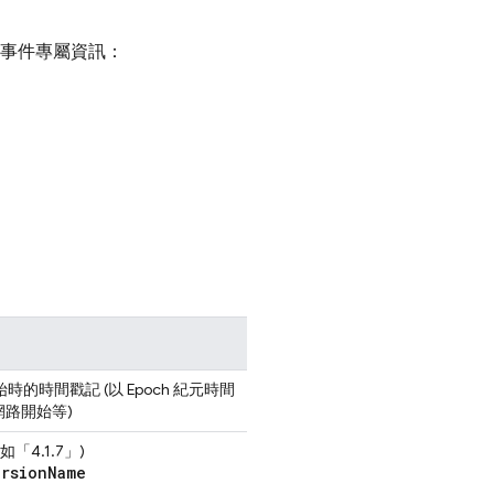
及事件專屬資訊：
的時間戳記 (以 Epoch 紀元時間
網路開始等)
「4.1.7」)
ersionName