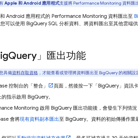
有
Apple 和 Android 應用程式
支援將
Performance Monitoring
資料匯
 和 Android 應用程式的
Performance Monitoring
資料匯出至
B
，您可以使用
BigQuery
SQL 分析資料、將資料匯出至其他雲端
ig
Query
」匯出功能
您具備
資料存取資格
，才能查看或管理將資料匯出至
BigQuery
的相關設
base
控制台的「整合」
頁面，然後按一下「BigQuery」
資訊
上的指示啟用
BigQuery
。
mance Monitoring
啟用
BigQuery
匯出功能後，會發生下列情況
ebase 會將
現有資料副本匯出
至
BigQuery
。資料的初始傳播作業最