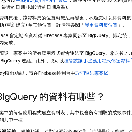
您可以
手動排定資料補充作業
，最多可補充過去 30 天的資
最近的日期 (以較近的日期為準)。
資料集後，該資料集的位置就無法再變更，不過您可以將資料集
動 (重新建立) 至其他位置。詳情請參閱「
變更資料集位置
」。
ebase 會定期將資料從 Firebase 專案同步至
BigQuery
。排定後，
內完成。
預設，專案中的所有應用程式都會連結至
BigQuery
。您之後才
與
BigQuery
連結。此外，您可以
控管該讓哪些應用程式傳送資料
ry
匯出功能，請在
Firebase
控制台中
取消連結專案
。
Big
Query
的資料有哪些？
案中的每個應用程式建立資料表，其中包含所有擷取的成效事件
列其中一種：
追蹤記錄
：根據預設，這類追蹤記錄會收集「時間長度」指標，