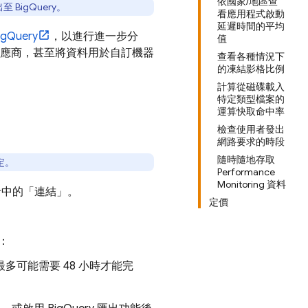
依國家/地區查
出至
BigQuery
。
看應用程式啟動
延遲時間的平均
igQuery
，以進行進一步分
值
供應商，甚至將資料用於自訂機器
查看各種情況下
的凍結影格比例
計算從磁碟載入
特定類型檔案的
運算快取命中率
檢查使用者發出
網路要求的時段
隨時隨地存取
定。
Performance
Monitoring 資料
卡中的「連結」
。
定價
：
多可能需要 48 小時才能完