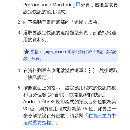
Performance Monitoring
分頁，然後選取要
設定快訊的應用程式。
向下捲動至畫面底部的「追蹤」表格。
選取要設定快訊的追蹤類型分頁，然後找出適
用的資料列。
注意：
追蹤記錄位於「自訂追蹤記
_app_start
錄」分頁。
more_vert
在資料列最右側開啟溢位選單 (
)，然後選取
「快訊設定」
。
按照畫面上的指示，設定應用程式的快訊門檻
和百分位數 (如適用)，或開啟/關閉快訊。
Android 和 iOS 應用程式的預設百分位數為第
90 位，網頁應用程式則為第 75 位。如要進一
步瞭解預設百分位數，請參閱「
在資訊主頁中
追蹤重要指標
」。