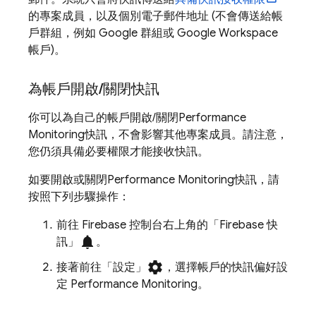
的專案成員，以及個別電子郵件地址 (不會傳送給帳
戶群組，例如 Google 群組或 Google Workspace
帳戶)。
為帳戶開啟
/
關閉快訊
你可以為自己的帳戶開啟/關閉
Performance
Monitoring
快訊，不會影響其他專案成員。請注意，
您仍須具備必要權限才能接收快訊。
如要開啟或關閉
Performance Monitoring
快訊，請
按照下列步驟操作：
前往
Firebase
控制台右上角的「Firebase 快
notifications
訊」
。
settings
接著前往「設定」
，選擇帳戶的快訊偏好設
定
Performance Monitoring
。