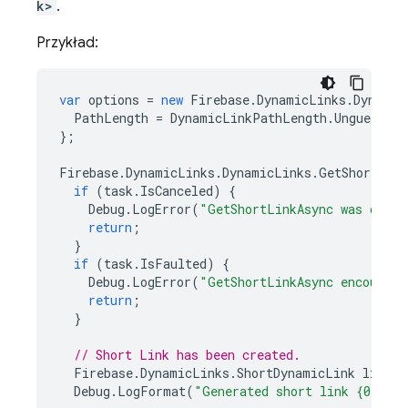
k>
.
Przykład:
var
options
=
new
Firebase
.
DynamicLinks
.
Dynamic
PathLength
=
DynamicLinkPathLength
.
Unguessabl
};
Firebase
.
DynamicLinks
.
DynamicLinks
.
GetShortLink
if
(
task
.
IsCanceled
)
{
Debug
.
LogError
(
"GetShortLinkAsync was cance
return
;
}
if
(
task
.
IsFaulted
)
{
Debug
.
LogError
(
"GetShortLinkAsync encounter
return
;
}
// Short Link has been created.
Firebase
.
DynamicLinks
.
ShortDynamicLink
link
=
Debug
.
LogFormat
(
"Generated short link {0}"
,
l