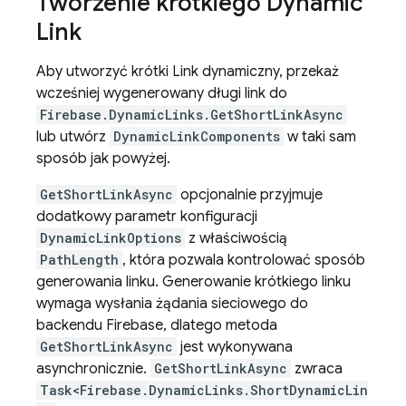
Tworzenie krótkiego
Dynamic
Link
Aby utworzyć krótki Link dynamiczny, przekaż
wcześniej wygenerowany długi link do
Firebase.DynamicLinks.GetShortLinkAsync
lub utwórz
DynamicLinkComponents
w taki sam
sposób jak powyżej.
GetShortLinkAsync
opcjonalnie przyjmuje
dodatkowy parametr konfiguracji
DynamicLinkOptions
z właściwością
PathLength
, która pozwala kontrolować sposób
generowania linku. Generowanie krótkiego linku
wymaga wysłania żądania sieciowego do
backendu Firebase, dlatego metoda
GetShortLinkAsync
jest wykonywana
asynchronicznie.
GetShortLinkAsync
zwraca
Task<Firebase.DynamicLinks.ShortDynamicLin