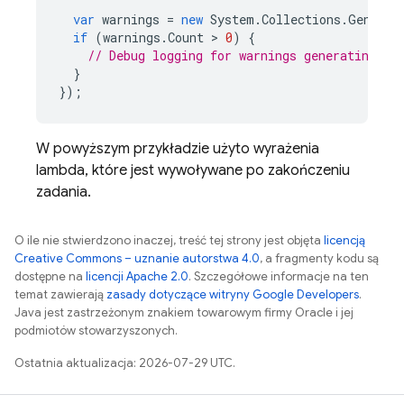
var
warnings
=
new
System
.
Collections
.
Generic
if
(
warnings
.
Count
 > 
0
)
{
// Debug logging for warnings generating th
}
});
W powyższym przykładzie użyto wyrażenia
lambda, które jest wywoływane po zakończeniu
zadania.
O ile nie stwierdzono inaczej, treść tej strony jest objęta
licencją
Creative Commons – uznanie autorstwa 4.0
, a fragmenty kodu są
dostępne na
licencji Apache 2.0
. Szczegółowe informacje na ten
temat zawierają
zasady dotyczące witryny Google Developers
.
Java jest zastrzeżonym znakiem towarowym firmy Oracle i jej
podmiotów stowarzyszonych.
Ostatnia aktualizacja: 2026-07-29 UTC.