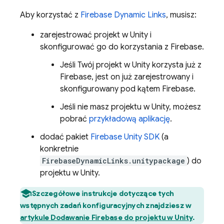
Aby korzystać z
Firebase Dynamic Links
, musisz:
zarejestrować projekt w Unity i
skonfigurować go do korzystania z Firebase.
Jeśli Twój projekt w Unity korzysta już z
Firebase, jest on już zarejestrowany i
skonfigurowany pod kątem Firebase.
Jeśli nie masz projektu w Unity, możesz
pobrać
przykładową aplikację
.
dodać pakiet
Firebase
Unity
SDK
(a
konkretnie
FirebaseDynamicLinks.unitypackage
) do
projektu w Unity.
Szczegółowe instrukcje dotyczące tych
wstępnych zadań konfiguracyjnych znajdziesz w
artykule Dodawanie Firebase do projektu w Unity
.