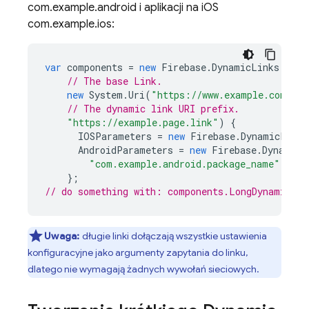
com.example.android i aplikacji na iOS
com.example.ios:
var
components
=
new
Firebase
.
DynamicLinks
.
Dyna
// The base Link.
new
System
.
Uri
(
"https://www.example.com/"
)
// The dynamic link URI prefix.
"https://example.page.link"
)
{
IOSParameters
=
new
Firebase
.
DynamicLinks
AndroidParameters
=
new
Firebase
.
DynamicL
"com.example.android.package_name"
),
};
// do something with: components.LongDynamicLin
Uwaga:
długie linki dołączają wszystkie ustawienia
konfiguracyjne jako argumenty zapytania do linku,
dlatego nie wymagają żadnych wywołań sieciowych.