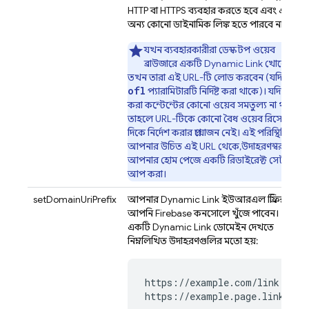
HTTP বা HTTPS ব্যবহার করতে হবে এবং এটি
অন্য কোনো ডাইনামিক লিঙ্ক হতে পারবে না।
যখন ব্যবহারকারীরা ডেস্কটপ ওয়েব
ব্রাউজারে একটি
Dynamic Link
খোলেন,
তখন তারা এই URL-টি লোড করবেন (যদি না
ofl
প্যারামিটারটি নির্দিষ্ট করা থাকে)। যদি লিঙ্ক
করা কন্টেন্টের কোনো ওয়েব সমতুল্য না থাকে,
তাহলে URL-টিকে কোনো বৈধ ওয়েব রিসোর্সের
দিকে নির্দেশ করার প্রয়োজন নেই। এই পরিস্থিতিতে,
আপনার উচিত এই URL থেকে, উদাহরণস্বরূপ,
আপনার হোম পেজে একটি রিডাইরেক্ট সেট
আপ করা।
setDomainUriPrefix
আপনার
Dynamic Link
ইউআরএল প্রিফিক্স, যা
আপনি
Firebase
কনসোলে খুঁজে পাবেন।
একটি
Dynamic Link
ডোমেইন দেখতে
নিম্নলিখিত উদাহরণগুলির মতো হয়:
https://example.com/link
