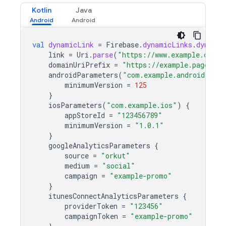
Kotlin
Java
val
dynamicLink
=
Firebase
.
dynamicLinks
.
dynamic
link
=
Uri
.
parse
(
"https://www.example.com/"
domainUriPrefix
=
"https://example.page.lin
androidParameters
(
"com.example.android"
)
{
minimumVersion
=
125
}
iosParameters
(
"com.example.ios"
)
{
appStoreId
=
"123456789"
minimumVersion
=
"1.0.1"
}
googleAnalyticsParameters
{
source
=
"orkut"
medium
=
"social"
campaign
=
"example-promo"
}
itunesConnectAnalyticsParameters
{
providerToken
=
"123456"
campaignToken
=
"example-promo"