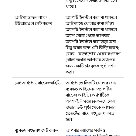
কিছু হিসেবে সংজ্ঞায়িত করা হয়ে
থাকে।
আইপ্যাড ফলব্যাক
অ্যাপটি ইনস্টল করা না থাকলে
ইউআরএল সেট করুন
আইপ্যাডে খোলার জন্য লিঙ্ক।
অ্যাপটি ইনস্টল করা না থাকলে,
অ্যাপ স্টোর থেকে আপনার
অ্যাপটি ইনস্টল করা ছাড়া অন্য
কিছু করার জন্য এটি নির্দিষ্ট করুন;
যেমন—কন্টেন্টের ওয়েব সংস্করণ
খোলা, অথবা আপনার অ্যাপের
জন্য একটি প্রচারমূলক পৃষ্ঠা প্রদর্শন
করা।
সেটআইপ্যাডবান্ডেলআইডি
আইপ্যাডে লিঙ্কটি খোলার জন্য
ব্যবহৃত আইওএস অ্যাপটির
বান্ডেল আইডি। অ্যাপটিকে
অবশ্যই
Firebase
কনসোলের
ওভারভিউ পৃষ্ঠা থেকে আপনার
প্রোজেক্টের সাথে সংযুক্ত থাকতে
হবে।
ন্যূনতম সংস্করণ সেট করুন
আপনার অ্যাপের সর্বনিম্ন