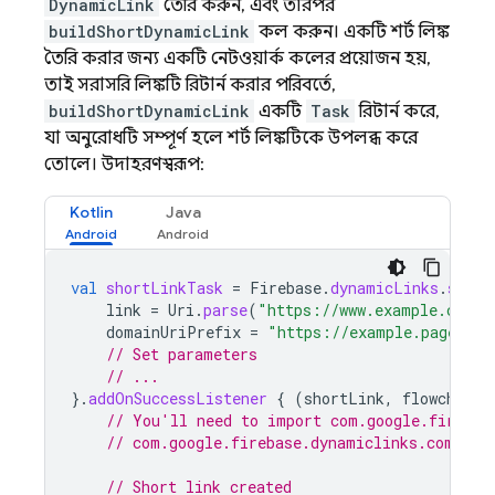
DynamicLink
তৈরি করুন, এবং তারপর
buildShortDynamicLink
কল করুন। একটি শর্ট লিঙ্ক
তৈরি করার জন্য একটি নেটওয়ার্ক কলের প্রয়োজন হয়,
তাই সরাসরি লিঙ্কটি রিটার্ন করার পরিবর্তে,
buildShortDynamicLink
একটি
Task
রিটার্ন করে,
যা অনুরোধটি সম্পূর্ণ হলে শর্ট লিঙ্কটিকে উপলব্ধ করে
তোলে। উদাহরণস্বরূপ:
Kotlin
Java
val
shortLinkTask
=
Firebase
.
dynamicLinks
.
short
link
=
Uri
.
parse
(
"https://www.example.com/"
domainUriPrefix
=
"https://example.page.lin
// Set parameters
// ...
}.
addOnSuccessListener
{
(
shortLink
,
flowchartL
// You'll need to import com.google.firebas
// com.google.firebase.dynamiclinks.compone
// Short link created