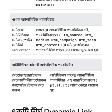
কম হতে হবে।
গুগল অ্যানালিটিক্স প্যারামিটার
সেটসোর্স
গুগল প্লে অ্যানালিটিক্স প্যারামিটার। এই
utm
_
source
utm
_
সেটমিডিয়াম
প্যারামিটারগুলো (
,
medium
utm
_
campaign
utm
_
term
সেটক্যাম্পেইন
,
,
,
utm
_
content
সেটটার্ম
) প্লে স্টোরে পাঠানোর
setContent
পাশাপাশি লিঙ্ক পেলোডের সাথেও যুক্ত করা হয়।
আইটিউনস কানেক্ট অ্যানালিটিক্স প্যারামিটার
সেটপ্রোভাইডারটোকেন
আইটিউনস কানেক্ট অ্যানালিটিক্স
সেটঅ্যাফিলিয়েটটোকেন
প্যারামিটার। এই প্যারামিটারগুলো (
pt
at
ct
ক্যাম্পেইন টোকেন সেট
,
,
) অ্যাপ স্টোরে পাঠানো
করুন
হয়।
একটি দীর্ঘ
Dynamic Link