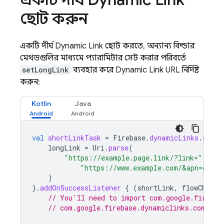
ছোট করুন
একটি দীর্ঘ
Dynamic Link
ছোট করতে, অন্যান্য বিল্ডার
মেথডগুলির মাধ্যমে প্যারামিটার সেট করার পরিবর্তে
setLongLink
ব্যবহার করে
Dynamic Link
URL নির্দিষ্ট
করুন:
Kotlin
Java
val
shortLinkTask
=
Firebase
.
dynamicLinks
.
short
longLink
=
Uri
.
parse
(
"https://example.page.link/?link="
+
"https://www.example.com/&apn=com.e
)
}.
addOnSuccessListener
{
(
shortLink
,
flowChartL
// You'll need to import com.google.firebas
// com.google.firebase.dynamiclinks.compone