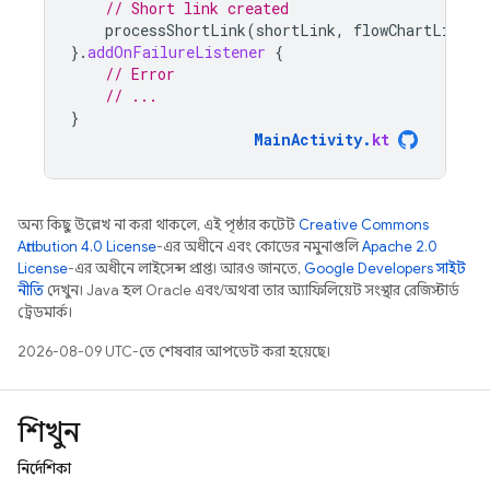
// Short link created
processShortLink
(
shortLink
,
flowChartLink
)
}.
addOnFailureListener
{
// Error
// ...
}
MainActivity
.
kt
অন্য কিছু উল্লেখ না করা থাকলে, এই পৃষ্ঠার কন্টেন্ট
Creative Commons
Attribution 4.0 License
-এর অধীনে এবং কোডের নমুনাগুলি
Apache 2.0
License
-এর অধীনে লাইসেন্স প্রাপ্ত। আরও জানতে,
Google Developers সাইট
নীতি
দেখুন। Java হল Oracle এবং/অথবা তার অ্যাফিলিয়েট সংস্থার রেজিস্টার্ড
ট্রেডমার্ক।
2026-08-09 UTC-তে শেষবার আপডেট করা হয়েছে।
শিখুন
নির্দেশিকা