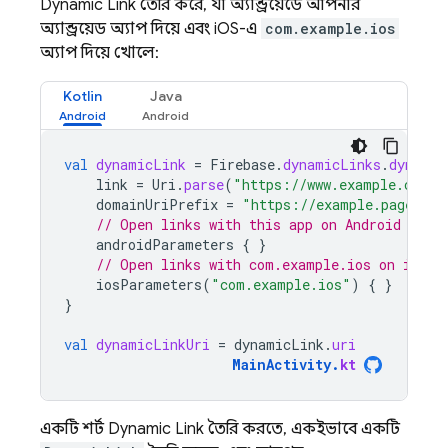
Dynamic Link
তৈরি করে, যা অ্যান্ড্রয়েডে আপনার
অ্যান্ড্রয়েড অ্যাপ দিয়ে এবং iOS-এ
com.example.ios
অ্যাপ দিয়ে খোলে:
Kotlin
Java
val
dynamicLink
=
Firebase
.
dynamicLinks
.
dynamic
link
=
Uri
.
parse
(
"https://www.example.com/"
domainUriPrefix
=
"https://example.page.lin
// Open links with this app on Android
androidParameters
{
}
// Open links with com.example.ios on iOS
iosParameters
(
"com.example.ios"
)
{
}
}
val
dynamicLinkUri
=
dynamicLink
.
uri
MainActivity
.
kt
একটি শর্ট
Dynamic Link
তৈরি করতে, একইভাবে একটি