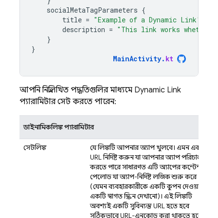
}
socialMetaTagParameters
{
title
=
"Example of a Dynamic Link"
description
=
"This link works whether 
}
}
MainActivity
.
kt
আপনি নিম্নলিখিত পদ্ধতিগুলির মাধ্যমে
Dynamic Link
প্যারামিটার সেট করতে পারেন:
ডাইনামিকলিঙ্ক প্যারামিটার
সেটলিঙ্ক
যে লিঙ্কটি আপনার অ্যাপ খুলবে। এমন একটি
URL নির্দিষ্ট করুন যা আপনার অ্যাপ পরিচালনা
করতে পারে, সাধারণত এটি অ্যাপের কন্টেন্ট বা
পেলোড, যা অ্যাপ-নির্দিষ্ট লজিক শুরু করে
(যেমন ব্যবহারকারীকে একটি কুপন দেওয়া বা
একটি স্বাগত স্ক্রিন দেখানো)। এই লিঙ্কটি
অবশ্যই একটি সুবিন্যস্ত URL হতে হবে,
সঠিকভাবে URL-এনকোড করা থাকতে হবে,