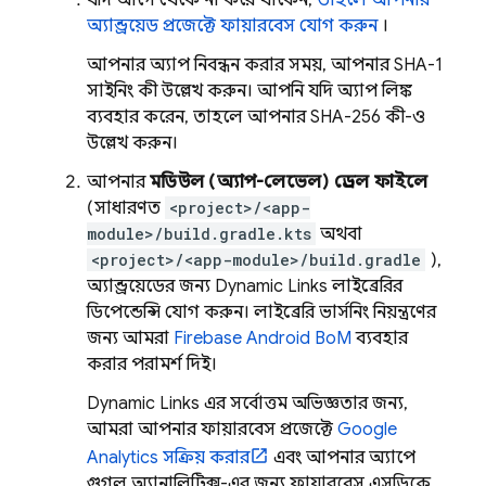
যদি আগে থেকে না করে থাকেন,
তাহলে আপনার
অ্যান্ড্রয়েড প্রজেক্টে ফায়ারবেস যোগ করুন
।
আপনার অ্যাপ নিবন্ধন করার সময়, আপনার SHA-1
সাইনিং কী উল্লেখ করুন। আপনি যদি অ্যাপ লিঙ্ক
ব্যবহার করেন, তাহলে আপনার SHA-256 কী-ও
উল্লেখ করুন।
আপনার
মডিউল (অ্যাপ-লেভেল) গ্রেডল ফাইলে
(সাধারণত
<project>/<app-
module>/build.gradle.kts
অথবা
<project>/<app-module>/build.gradle
),
অ্যান্ড্রয়েডের জন্য
Dynamic Links
লাইব্রেরির
ডিপেন্ডেন্সি যোগ করুন। লাইব্রেরি ভার্সনিং নিয়ন্ত্রণের
জন্য আমরা
Firebase Android BoM
ব্যবহার
করার পরামর্শ দিই।
Dynamic Links
এর সর্বোত্তম অভিজ্ঞতার জন্য,
আমরা আপনার ফায়ারবেস প্রজেক্টে
Google
Analytics
সক্রিয় করার
এবং আপনার অ্যাপে
গুগল অ্যানালিটিক্স-এর জন্য ফায়ারবেস এসডিকে