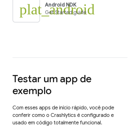
plat_android
Android NDK
Get Started guide
Testar um app de
exemplo
Com esses apps de início rápido, você pode
conferir como o
Crashlytics
é configurado e
usado em código totalmente funcional.