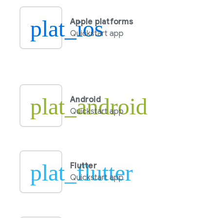
plat_ios
Apple platforms
Quickstart app
plat_android
Android
Quickstart app
plat_flutter
Flutter
Quickstart app