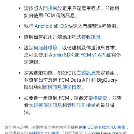
請按照
入門指南
設定用戶端應用程式，並瞭解
如何使用
FCM
傳送訊息。
執行
Android
或
iOS
快速入門導覽課程範例。
瞭解如何在用戶端應用程式
接收訊息
。
設定
伺服器環境
，以便建構及傳送訊息要求。
您可以使用
Admin SDK
或
FCM v1 API
編寫傳
送邏輯。
探索進階功能，例如使用
主題訊息
指定群組，
並瞭解如何透過
FCM
Data API 和 BigQuery
匯出功能
瞭解訊息傳送情況
。
如要進一步瞭解
FCM
，請參閱
架構總覽
，並查
看
大規模傳送訊息
和
管理註冊權杖
的最佳做
法。
除非另有註明，否則本頁面中的內容是採用
創用 CC 姓名標示 4.0 授權
，
程式碼範例則為
阿帕契 2.0 授權
。詳情請參閱《
Google Developers 網