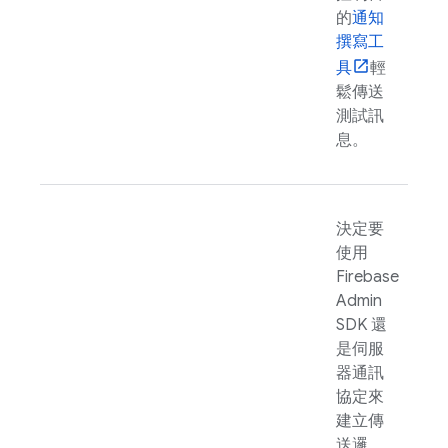
的
通知
撰寫工
具
輕
鬆傳送
測試訊
息。
決定要
使用
Firebase
Admin
SDK
還
是伺服
器通訊
協定來
建立傳
送邏