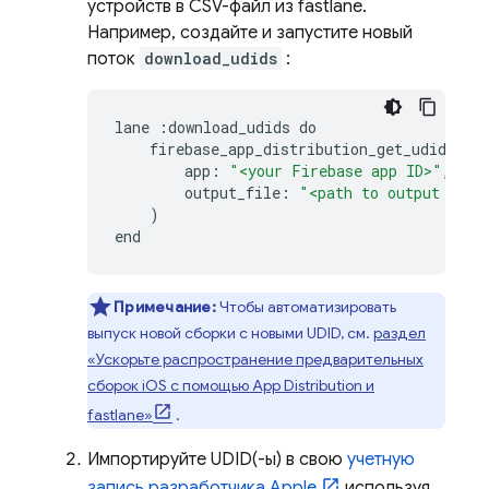
устройств в CSV-файл из fastlane.
Например, создайте и запустите новый
поток
download_udids
:
lane
:
download_udids
do
firebase_app_distribution_get_udids
(
app
:
"<your Firebase app ID>"
,
output_file
:
"<path to output file
)
end
Примечание:
Чтобы автоматизировать
выпуск новой сборки с новыми UDID, см.
раздел
«Ускорьте распространение предварительных
сборок iOS с помощью
App Distribution
и
fastlane»
.
Импортируйте UDID(-ы) в свою
учетную
запись разработчика Apple,
используя