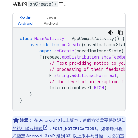
活動的
onCreate()
中。
Kotlin
Java
class
MainActivity
:
AppCompatActivity
()
{
override
fun
onCreate
(
savedInstanceState
:
B
super
.
onCreate
(
savedInstanceState
)
Firebase
.
appDistribution
.
showFeedbackNo
// Text providing notice to your te
// processing of their feedback data
R
.
string
.
additionalFormText
,
// The level of interruption for th
InterruptionLevel
.
HIGH
)
}
}
注意：
在 Android 13 以上版本，這個方法需要
傳送通知
的執行階段權限
：
。如果應用程
POST_NOTIFICATIONS
式指定 Android 13 (API 級別 33) 以上版本為目標，則必須
宣