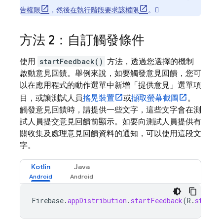
告權限
，然後
在執行階段要求該權限
。
方法 2：自訂觸發條件
使用
startFeedback()
方法，透過您選擇的機制
啟動意見回饋。舉例來說，如要觸發意見回饋，您可
以在應用程式的動作選單中新增「提供意見」選單項
目，或讓測試人員
搖晃裝置
或
擷取螢幕截圖
。
觸發意見回饋時，請提供一些文字，這些文字會在測
試人員提交意見回饋前顯示。如要向測試人員提供有
關收集及處理意見回饋資料的通知，可以使用這段文
字。
Kotlin
Java
Firebase
.
appDistribution
.
startFeedback
(
R
.
string