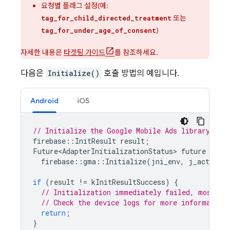
요청별 플래그 설정(예:
또는
tag_for_child_directed_treatment
)
tag_for_under_age_of_consent
자세한 내용은
타겟팅 가이드
를 참조하세요.
다음은
Initialize()
호출 방법의 예입니다.
Android
iOS
// Initialize the Google Mobile Ads library
firebase
::
InitResult
result
;
Future<AdapterInitializationStatus
>
future
=
firebase
::
gma
::
Initialize
(
jni_env
,
j_activity
if
(
result
!=
kInitResultSuccess
)
{
// Initialization immediately failed, most li
// Check the device logs for more information
return
;
}