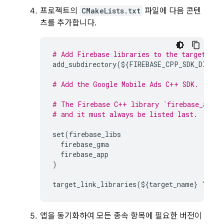
프로젝트의
CMakeLists.txt
파일에 다음 콘텐
츠를 추가합니다.
# Add Firebase libraries to the target usi
add_subdirectory
(
$
{
FIREBASE_CPP_SDK_DIR
}
b
# Add the Google Mobile Ads C++ SDK.
# The Firebase C++ library `firebase_app` 
# and it must always be listed last.
set
(
firebase_libs
firebase_gma
firebase_app
)
target_link_libraries
(
$
{
target_name
}
"${fi
앱을 동기화하여 모든 종속 항목에 필요한 버전이