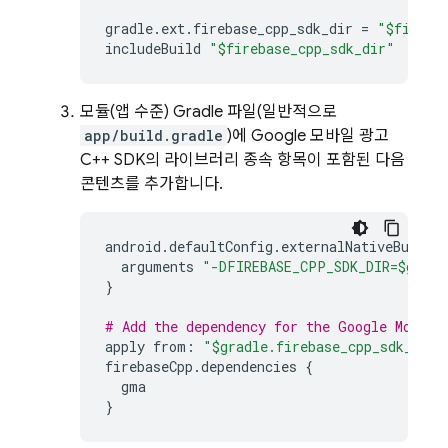
gradle
.
ext
.
firebase_cpp_sdk_dir
=
"$fireba
includeBuild
"$firebase_cpp_sdk_dir"
모듈(앱 수준) Gradle 파일(일반적으로
app/build.gradle
)에 Google 모바일 광고
C++ SDK의 라이브러리 종속 항목이 포함된 다음
콘텐츠를 추가합니다.
android
.
defaultConfig
.
externalNativeBuild
.
arguments
"-DFIREBASE_CPP_SDK_DIR=$gradl
}
# Add the dependency for the Google Mobile
apply
from
:
"$gradle.firebase_cpp_sdk_dir/
firebaseCpp
.
dependencies
{
gma
}