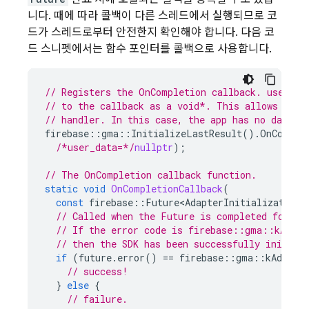
니다. 때에 따라 콜백이 다른 스레드에서 실행되므로 코
드가 스레드로부터 안전한지 확인해야 합니다. 다음 코
드 스니펫에서는 함수 포인터를 콜백으로 사용합니다.
// Registers the OnCompletion callback. user_da
// to the callback as a void*. This allows you 
// handler. In this case, the app has no data, 
firebase
::
gma
::
InitializeLastResult
().
OnComple
/*user_data=*/
nullptr
);
// The OnCompletion callback function.
static
void
OnCompletionCallback
(
const
firebase
::
Future<AdapterInitializationS
// Called when the Future is completed for th
// If the error code is firebase::gma::kAdErr
// then the SDK has been successfully initial
if
(
future
.
error
()
==
firebase
::
gma
::
kAdErro
// success!
}
else
{
// failure.