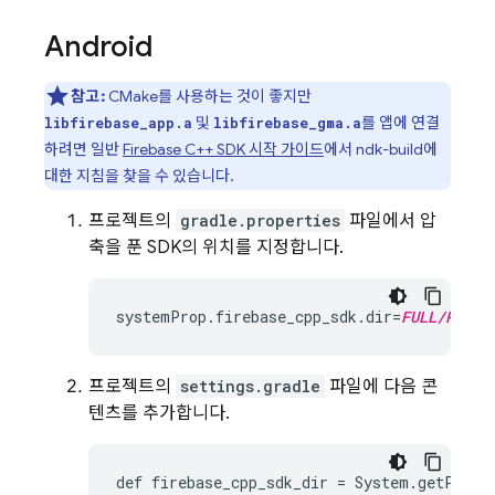
Android
참고:
CMake를 사용하는 것이 좋지만
및
를 앱에 연결
libfirebase_app.a
libfirebase_gma.a
하려면 일반
Firebase C++ SDK 시작 가이드
에서 ndk-build에
대한 지침을 찾을 수 있습니다.
프로젝트의
gradle.properties
파일에서 압
축을 푼 SDK의 위치를 지정합니다.
systemProp
.
firebase_cpp_sdk
.
dir
=
FULL/PATH/
프로젝트의
settings.gradle
파일에 다음 콘
텐츠를 추가합니다.
def
firebase_cpp_sdk_dir
=
System
.
getPrope