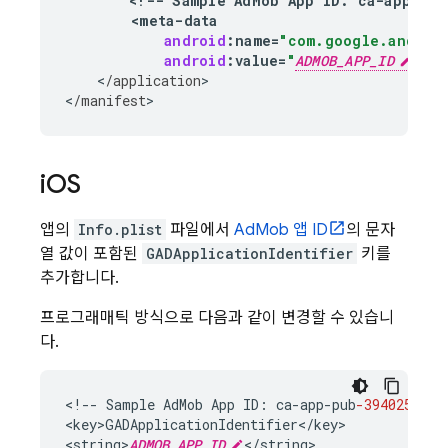
<
!--
Sample
AdMob
App
ID
:
ca
-
app
-
pub
<
meta
-
data
android
:
name
=
"com.google.androi
android
:
value
=
"
ADMOB_APP_ID
"
/
>
<
/
application
>

<
/
manifest
>
i
OS
앱의
Info.plist
파일에서
AdMob
앱 ID
의 문자
열 값이 포함된
GADApplicationIdentifier
키를
추가합니다.
프로그래매틱 방식으로 다음과 같이 변경할 수 있습니
다.
<
!--
Sample
AdMob
App
ID
:
ca
-
app
-
pub
-3940256099
<
key>GADApplicationIdentifier
<
/
key
>

<
string>
ADMOB_APP_ID
<
/
string
>