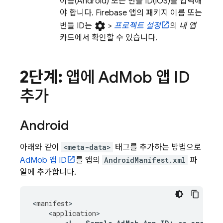
이름(Android) 또는 번들 ID(iOS)를 입력해
야 합니다. Firebase 앱의 패키지 이름 또는
settings
번들 ID는
>
프로젝트 설정
의
내 앱
카드에서 확인할 수 있습니다.
2단계:
앱에
Ad
Mob
앱 ID
추가
Android
아래와 같이
<meta-data>
태그를 추가하는 방법으로
AdMob
앱 ID
를 앱의
AndroidManifest.xml
파
일에 추가합니다.
<
manifest
<
application