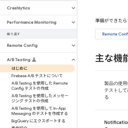
Crashlytics
準備ができたら
Performance Monitoring
Remote Conf
繰り返す
Remote Config
主な機
A
/
B Testing
はじめに
Firebase A
/
B テストについて
A
/
B Testing を使用した Remote
製品の使用
Config テストの作成
テストして
A
/
B Testing を使用したメッセー
る
ジング テストの作成
A
/
B Testing を使用して In-App
Messaging のテストを作成する
Big
Query にエクスポートする
Notificatio