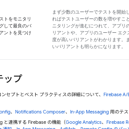
まず少数のユーザーでテストを開始
ストをモニタリ
ればテストユーザーの数を増やすこ
グして最良のバ
ニタリングが進むにつれて、アプリ
アントを見つけ
リアントや、アプリのユーザー エク
度が高いバリアントがわかります。
いバリアントも明らかになります。
テップ
コンセプトとベスト プラクティスの詳細について、
Firebase A/
onfig
、
Notifications Composer
、
In-App Messaging
用のテス
ng
と連携する Firebase の機能（
Google Analytics
、
Firebase 