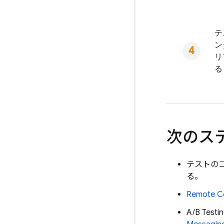
テ
ン
リ
る
次のス
テストの
る。
Remote C
A/B Testi