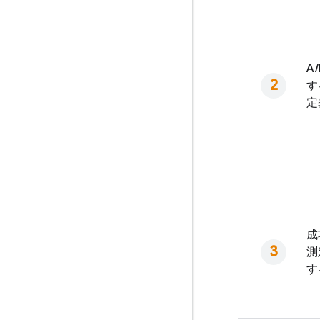
A
す
定
成
測
す