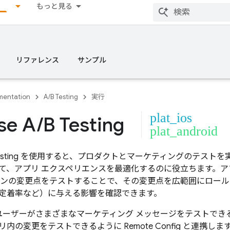
もっと見る
リファレンス
サンプル
entation
A/B Testing
実行
plat_ios
se A
/
B Testing
plat_android
sting
を使用すると、プロダクトとマーケティングのテストを
て、アプリ エクスペリエンスを最適化するのに役立ちます。アプ
ーンの変更点をテストすることで、その変更点を広範囲にロー
定着率など）に与える影響を確認できます。
ユーザーがさまざまなマーケティング メッセージをテストでき
リ内の変更をテストできるように
Remote Config
と連携しま