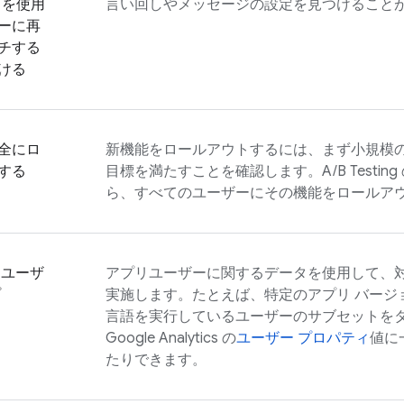
r を使用
言い回しやメッセージの設定を見つけること
ーに再
チする
ける
全にロ
新機能をロールアウトするには、まず小規模
する
目標を満たすことを確認します。
A/B Testing
ら、すべてのユーザーにその機能をロールア
 ユーザ
アプリユーザーに関するデータを使用して、対象
プ
実施します。たとえば、特定のアプリ バージ
言語を実行しているユーザーのサブセットを
Google Analytics
の
ユーザー プロパティ
値に
たりできます。