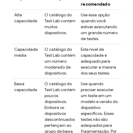
recomendado
Alta
O catálogo do
Use essa opção
capacidade
Test Lab
contém
quando você
muitos
estiver executando
dispositivos.
um grande número
de testes.
Capacidade
O catálogo do
Este nível de
média
Test Lab
contém
capacidade é
um número
adequado para
moderado de
executar a maioria
dispositivos.
dos seus testes.
Baixa
O catálogo do
Use quando
capacidade
Test Lab
contém
precisar executar
poucos
um teste em um
dispositivos.
modelo e versão do
Embora os
dispositivo
dispositivos
específicos. Esses
descontinuados
testes não são
pertençam ao
adequados para
grupo de baixa
fragmentação. Por