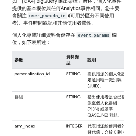
如「[GA4]
BigQuery
匯出架構」
所述，個人化事件
提供的基本欄位與任何
Analytics
事件相同。您主要
會關注
user_pseudo_id
i(可用於區分不同使用
者)、事件時間戳記和其他使用者屬性。
個人化專屬詳細資料會儲存在
event_params
欄
位，如下表所述：
資料類
參數
說明
型
personalization_id
STRING
提供指派的個人化設
定通用唯一識別碼
(UUID)。
群組
STRING
指出使用者是否已指
派至個人化群組
(P13N) 或基準
(BASELINE) 群組。
arm_index
INTEGER
代表指派給使用者的
替代值，介於 0 到 4