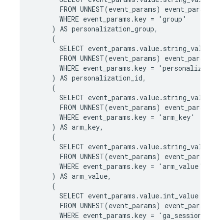
FROM
UNNEST
(
event_params
)
event_params
WHERE
event_params
.
key
=
'
group
'
)
AS
personalization_group
,
(
SELECT
event_params
.
value
.
string_value
FROM
UNNEST
(
event_params
)
event_params
WHERE
event_params
.
key
=
'
personalizatio
)
AS
personalization_id
,
(
SELECT
event_params
.
value
.
string_value
,
FROM
UNNEST
(
event_params
)
event_params
WHERE
event_params
.
key
=
'
arm_key
'
)
AS
arm_key
,
(
SELECT
event_params
.
value
.
string_value
FROM
UNNEST
(
event_params
)
event_params
WHERE
event_params
.
key
=
'
arm_value
'
)
AS
arm_value
,
(
SELECT
event_params
.
value
.
int_value
FROM
UNNEST
(
event_params
)
event_params
WHERE
event_params
.
key
=
'
ga_session_id
'