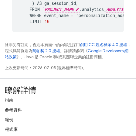
)
AS
ga_session_id
,
FROM
`
PROJECT_NAME
.
analytics_
ANALYTICS_AC
WHERE
event_name
=
'
personalization_assignm
LIMIT
10
除非另有註明，否則本頁面中的內容是採用
創用 CC 姓名標示 4.0 授權
，
程式碼範例則為
阿帕契 2.0 授權
。詳情請參閱《
Google Developers 網
站政策
》。Java 是 Oracle 和/或其關聯企業的註冊商標。
上次更新時間：2026-07-05 (世界標準時間)。
瞭解詳情
指南
參考資料
範例
程式庫