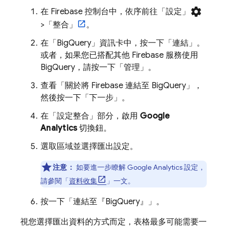
settings
在
Firebase
控制台中，依序前往「設定」
>「整合」
。
在「BigQuery」
資訊卡中，按一下「連結」
。
或者，如果您已搭配其他 Firebase 服務使用
BigQuery
，請按一下「管理」
。
查看「關於將 Firebase 連結至
BigQuery
」
，
然後按一下「下一步」
。
在「設定整合」
部分，啟用
Google
Analytics
切換鈕。
選取區域並選擇匯出設定。
注意：
如要進一步瞭解
Google Analytics
設定，
請參閱「
資料收集
」一文。
按一下「連結至『
BigQuery
』」
。
視您選擇匯出資料的方式而定，表格最多可能需要一