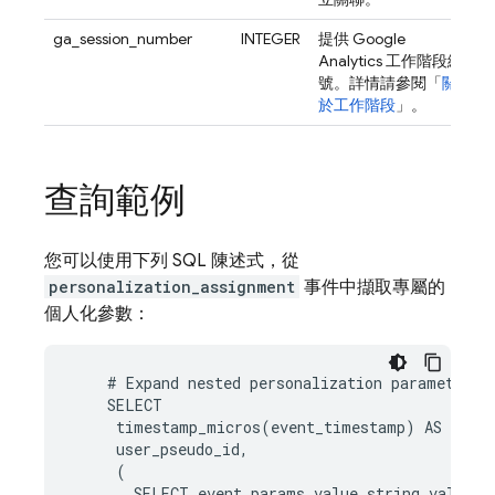
ga_session_number
INTEGER
提供
Google
Analytics
工作階段編
號。詳情請參閱「
關
於工作階段
」。
查詢範例
您可以使用下列 SQL 陳述式，從
personalization_assignment
事件中擷取專屬的
個人化參數：
#
Expand
nested
personalization
parameters
SELECT
timestamp_micros
(
event_timestamp
)
AS
even
user_pseudo_id
,
(
SELECT
event_params
.
value
.
string_value