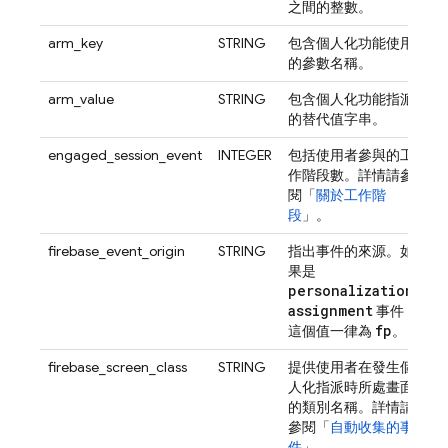
之間的整數。
arm_key
STRING
包含個人化功能使用
的參數名稱。
arm_value
STRING
包含個人化功能指派
的替代值字串。
engaged_session_event
INTEGER
包括使用者參與的工
作階段數。詳情請參
閱「
關於工作階
段
」。
firebase_event_origin
STRING
指出事件的來源。如
果是
personalization
_
assignment
事件，
fp
這個值一律為
。
firebase_screen_class
STRING
提供使用者在發生個
人化指派時所處畫面
的類別名稱。詳情請
參閱「
自動收集的事
件
」。