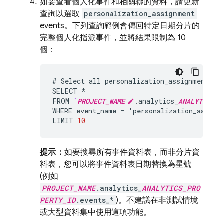
如要查看個人化事件和相關聯的資料，請更新
查詢以選取
personalization_assignment
events。下列查詢範例會傳回特定日期分片的
完整個人化指派事件，並將結果限制為 10
個：
#
Select
all
personalization_assignment
ev
SELECT
*
FROM
`
PROJECT_NAME
.
analytics_
ANALYTICS_P
WHERE
event_name
=
'
personalization_assign
LIMIT
10
提示：
如要搜尋所有事件資料表，而非分片資
料表，您可以將事件資料表日期替換為星號
(例如
PROJECT_NAME
.analytics_
ANALYTICS_PRO
PERTY_ID
.events_*
)。不建議在非測試情境
或大型資料集中使用這項功能。