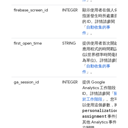
firebase_screen_id
INTEGER
顯示使用者在個人化
指派發生時所處畫面
的 ID。詳情請參閱
「
自動收集的事
件
」。
first_open_time
STRING
提供使用者首次開啟
應用程式的時間戳記
(以世界標準時間毫秒
為單位)。詳情請參閱
「
自動收集的事
件
」。
ga_session_id
INTEGER
提供
Google
Analytics
工作階段
ID。詳情請參閱「
關
於工作階段
」。您可
以使用這個參數，將
personalization
_
assignment
事件與
其他
Analytics
事件建
立關聯。