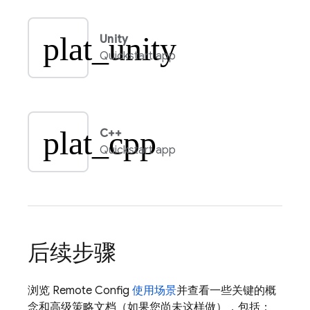
plat_unity
Unity
Quickstart app
plat_cpp
C++
Quickstart app
后续步骤
浏览
Remote Config
使用场景
并查看一些关键的概
念和高级策略文档（如果您尚未这样做），包括：