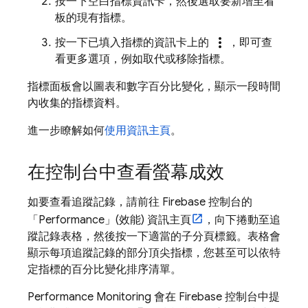
按一下空白指標資訊卡，然後選取要新增至看
板的現有指標。
more_vert
按一下已填入指標的資訊卡上的
，即可查
看更多選項，例如取代或移除指標。
指標面板會以圖表和數字百分比變化，顯示一段時間
內收集的指標資料。
進一步瞭解如何
使用資訊主頁
。
在控制台中查看螢幕成效
如要查看追蹤記錄，請前往
Firebase
控制台的
「Performance」(效能) 資訊主頁
，向下捲動至追
蹤記錄表格，然後按一下適當的子分頁標籤。表格會
顯示每項追蹤記錄的部分頂尖指標，您甚至可以依特
定指標的百分比變化排序清單。
Performance Monitoring
會在
Firebase
控制台中提