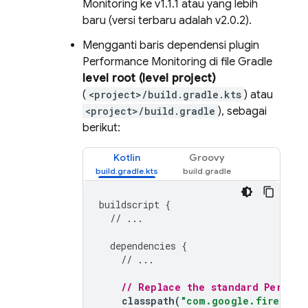
Monitoring
ke v1.1.1 atau yang lebih
baru (versi terbaru adalah v2.0.2).
Mengganti baris dependensi plugin
Performance Monitoring
di file Gradle
level root (level project)
(
<project>/build.gradle.kts
) atau
<project>/build.gradle
), sebagai
berikut:
Kotlin
Groovy
buildscript
{
// ...
dependencies
{
// ...
// Replace the standard 
Perform
classpath
(
"com.google.firebase