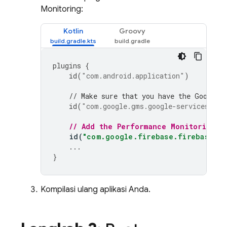
Monitoring
:
Kotlin
Groovy
plugins
{
id
(
"com.android.application"
)
// Make sure that you have the Google 
id
(
"com.google.gms.google-services"
)
// Add the 
Performance Monitoring
 G
id
(
"com.google.firebase.firebase-pe
...
}
Kompilasi ulang aplikasi Anda.