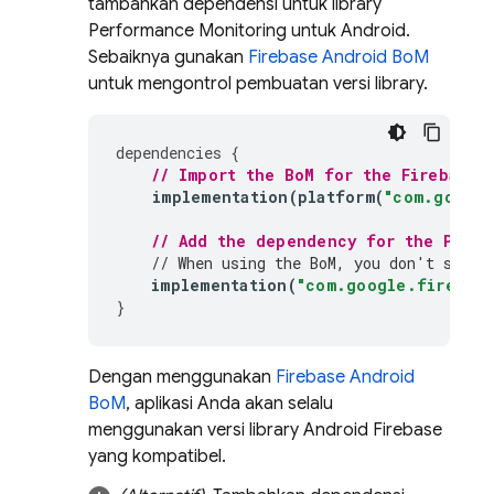
tambahkan dependensi untuk library
Performance Monitoring
untuk Android.
Sebaiknya gunakan
Firebase Android BoM
untuk mengontrol pembuatan versi library.
dependencies
{
// Import the 
BoM
 for the Firebase 
implementation
(
platform
(
"com.google
// Add the dependency for the 
Perfo
// When using the 
BoM
, you don't speci
implementation
(
"com.google.firebase
}
Dengan menggunakan
Firebase Android
BoM
, aplikasi Anda akan selalu
menggunakan versi library Android Firebase
yang kompatibel.