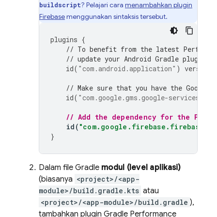
? Pelajari cara
menambahkan plugin
buildscript
Firebase
menggunakan sintaksis tersebut.
plugins
{
// To benefit from the latest 
Performa
// update your Android Gradle plugin d
id
(
"com.android.application"
)
version
// Make sure that you have the Google 
id
(
"com.google.gms.google-services"
)
v
// Add the dependency for the 
Perfo
id
(
"com.google.firebase.firebase-pe
}
Dalam file Gradle
modul (level aplikasi)
(biasanya
<project>/<app-
module>/build.gradle.kts
atau
<project>/<app-module>/build.gradle
),
tambahkan plugin Gradle
Performance