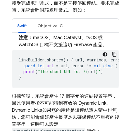
接受完成處理常式，而不是直接傳回連結。要求完成
時，系統會呼叫該處理常式。例如：
Swift
Objective-C
注意：
macOS、Mac Catalyst、tvOS 或
watchOS 目標不支援這項 Firebase 產品。
linkBuilder
.
shorten
()
{
url
,
warnings
,
error
in
guard
let
url
=
url
,
error
!=
nil
else
{
retu
print
(
"The short URL is: 
\(
url
)
"
)
}
根據預設，系統會產生 17 個字元的連結後置字串，
因此使用者極不可能猜到有效的
Dynamic Link
。
Dynamic Links
如果您的用途是短連結遭人猜中也無
妨，您可能會偏好產生長度足以確保連結不重複的後
置字串，這時可以設定