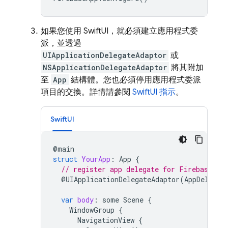
如果您使用 SwiftUI，就必須建立應用程式委
派，並透過
UIApplicationDelegateAdaptor
或
NSApplicationDelegateAdaptor
將其附加
至
App
結構體。您也必須停用應用程式委派
項目的交換。詳情請參閱
SwiftUI 指示
。
SwiftUI
@
main
struct
YourApp
:
App
{
// register app delegate for Firebase se
@
UIApplicationDelegateAdaptor
(
AppDelegat
var
body
:
some
Scene
{
WindowGroup
{
NavigationView
{