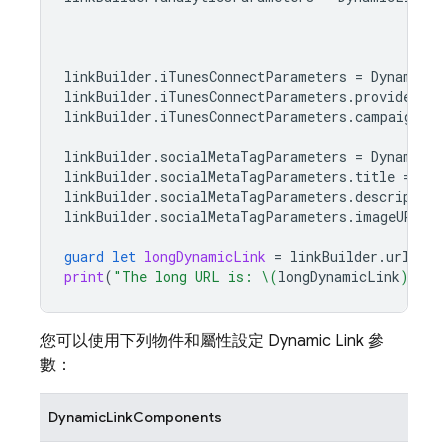
linkBuilder
.
iTunesConnectParameters
=
DynamicLi
linkBuilder
.
iTunesConnectParameters
.
providerTok
linkBuilder
.
iTunesConnectParameters
.
campaignTok
linkBuilder
.
socialMetaTagParameters
=
DynamicLi
linkBuilder
.
socialMetaTagParameters
.
title
=
"Ex
linkBuilder
.
socialMetaTagParameters
.
description
linkBuilder
.
socialMetaTagParameters
.
imageURL
=
guard
let
longDynamicLink
=
linkBuilder
.
url
els
print
(
"The long URL is: 
\(
longDynamicLink
)
"
)
您可以使用下列物件和屬性設定
Dynamic Link
參
數：
DynamicLinkComponents