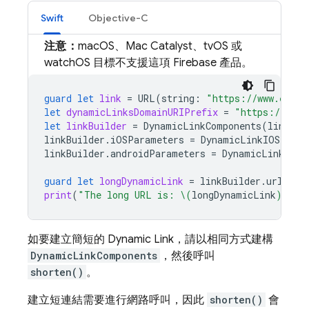
Swift
Objective-C
注意：
macOS、Mac Catalyst、tvOS 或
watchOS 目標不支援這項 Firebase 產品。
guard
let
link
=
URL
(
string
:
"https://www.examp
let
dynamicLinksDomainURIPrefix
=
"https://exam
let
linkBuilder
=
DynamicLinkComponents
(
link
:
l
linkBuilder
.
iOSParameters
=
DynamicLinkIOSParam
linkBuilder
.
androidParameters
=
DynamicLinkAndr
guard
let
longDynamicLink
=
linkBuilder
.
url
els
print
(
"The long URL is: 
\(
longDynamicLink
)
"
)
如要建立簡短的
Dynamic Link
，請以相同方式建構
DynamicLinkComponents
，然後呼叫
shorten()
。
建立短連結需要進行網路呼叫，因此
shorten()
會