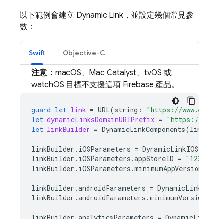
以下範例會建立
Dynamic Link
，並設定幾個常見參
數：
Swift
Objective-C
注意：
macOS、Mac Catalyst、tvOS 或
watchOS 目標不支援這項 Firebase 產品。
guard
let
link
=
URL
(
string
:
"https://www.examp
let
dynamicLinksDomainURIPrefix
=
"https://exam
let
linkBuilder
=
DynamicLinkComponents
(
link
:
l
linkBuilder
.
iOSParameters
=
DynamicLinkIOSParam
linkBuilder
.
iOSParameters
.
appStoreID
=
"1234567
linkBuilder
.
iOSParameters
.
minimumAppVersion
=
"
linkBuilder
.
androidParameters
=
DynamicLinkAndr
linkBuilder
.
androidParameters
.
minimumVersion
=
linkBuilder
.
analyticsParameters
=
DynamicLinkGo