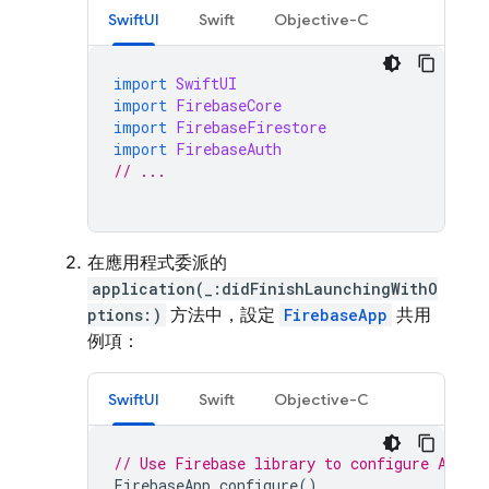
SwiftUI
Swift
Objective-C
import
SwiftUI
import
FirebaseCore
import
FirebaseFirestore
import
FirebaseAuth
// ...
在應用程式委派的
application(_:didFinishLaunchingWithO
ptions:)
方法中，設定
FirebaseApp
共用
例項：
SwiftUI
Swift
Objective-C
// Use Firebase library to configure APIs
FirebaseApp
.
configure
()