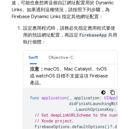
途，可能也會想將這個自訂網址配置用於
Dynamic
Links
。如果遇到這種情況，請按照下列步驟，為
Firebase Dynamic Links
指定其他網址配置：
設定應用程式時，請務必先指定應用程式要使
用的預設網址配置，再設定
FirebaseApp
共用
執行個體：
Swift
Objective-C
注意：
macOS、Mac Catalyst、tvOS
或 watchOS 目標不支援這項 Firebase
產品。
func
application
(
_
application
:
UIApplicat
didFinishLaunchingWithOpt
.
LaunchOptionsKey
:
Any
]
// Set deepLinkURLScheme to the custom U
// Xcode project.
FirebaseOptions
.
defaultOptions
()?.
deepLi