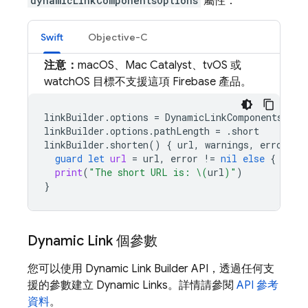
dynamicLinkComponentsOptions
屬性：
Swift
Objective-C
注意：
macOS、Mac Catalyst、tvOS 或
watchOS 目標不支援這項 Firebase 產品。
linkBuilder
.
options
=
DynamicLinkComponentsOpti
linkBuilder
.
options
.
pathLength
=
.
short
linkBuilder
.
shorten
()
{
url
,
warnings
,
error
in
guard
let
url
=
url
,
error
!=
nil
else
{
retu
print
(
"The short URL is: 
\(
url
)
"
)
}
Dynamic Link
個參數
您可以使用
Dynamic Link
Builder API，透過任何支
援的參數建立
Dynamic Links
。詳情請參閱
API 參考
資料
。