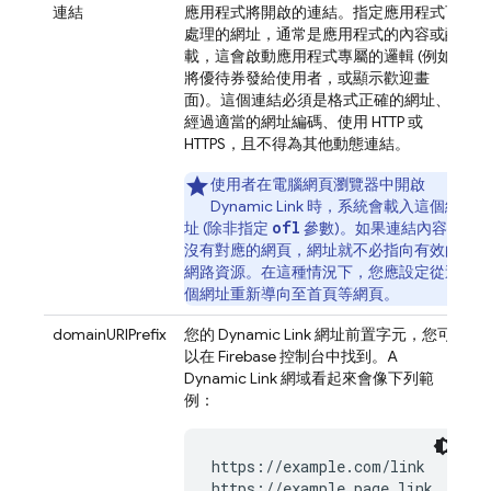
連結
應用程式將開啟的連結。指定應用程式可
處理的網址，通常是應用程式的內容或酬
載，這會啟動應用程式專屬的邏輯 (例如
將優待券發給使用者，或顯示歡迎畫
面)。這個連結必須是格式正確的網址、
經過適當的網址編碼、使用 HTTP 或
HTTPS，且不得為其他動態連結。
使用者在電腦網頁瀏覽器中開啟
Dynamic Link
時，系統會載入這個網
ofl
址 (除非指定
參數)。如果連結內容
沒有對應的網頁，網址就不必指向有效的
網路資源。在這種情況下，您應設定從這
個網址重新導向至首頁等網頁。
domainURIPrefix
您的
Dynamic Link
網址前置字元，您可
以在
Firebase
控制台中找到。A
Dynamic Link
網域看起來會像下列範
例：
https://example.com/link
