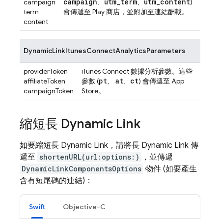
campaign
utm
_
term
utm
_
content
campaign
、
、
)
term
會傳遞至 Play 商店，並附加至連結酬載。
content
DynamicLinkItunesConnectAnalyticsParameters
providerToken
iTunes Connect 數據分析參數。這些
pt
at
ct
affiliateToken
參數 (
、
、
) 會傳遞至 App
campaignToken
Store。
縮短長
Dynamic Link
如要縮短長
Dynamic Link
，請將長
Dynamic Link
傳
遞至
shortenURL(url:options:)
，並傳遞
DynamicLinkComponentsOptions
物件 (如要產生
含有短尾碼的連結)：
Swift
Objective-C