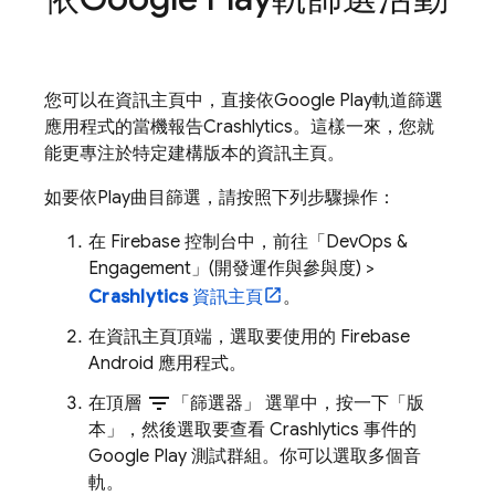
您可以在資訊主頁中，直接依
Google Play
軌道篩選
應用程式的當機報告
Crashlytics
。這樣一來，您就
能更專注於特定建構版本的資訊主頁。
如要依
Play
曲目篩選，請按照下列步驟操作：
在
Firebase
控制台中，前往「DevOps &
Engagement」(開發運作與參與度)
>
Crashlytics
資訊主頁
。
在資訊主頁頂端，選取要使用的 Firebase
Android 應用程式。
filter_list
在頂層
「篩選器」
選單中，按一下「版
本」
，然後選取要查看
Crashlytics
事件的
Google Play
測試群組。你可以選取多個音
軌。