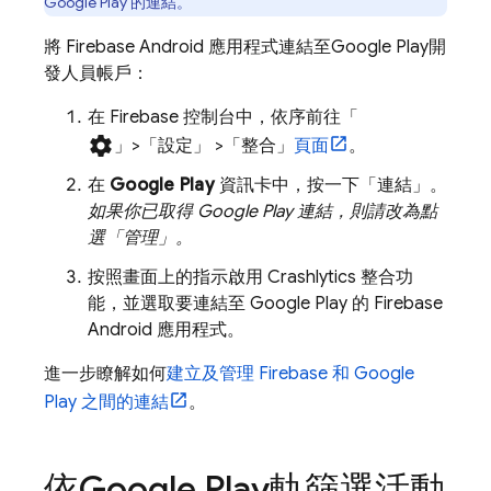
Google Play
的連結。
將 Firebase Android 應用程式連結至
Google Play
開
發人員帳戶：
在
Firebase
控制台中，依序前往「
settings
」>「設定」
>「整合」
頁面
。
在
Google Play
資訊卡中，按一下「連結」
。
如果你已取得
Google Play
連結，則請改為點
選「管理」
。
按照畫面上的指示啟用
Crashlytics
整合功
能，並選取要連結至
Google Play
的 Firebase
Android 應用程式。
進一步瞭解如何
建立及管理 Firebase 和
Google
Play
之間的連結
。
依
Google Play
軌篩選活動