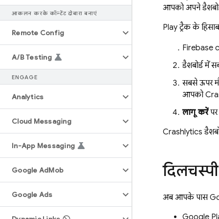
आपको अपने डैशबोर्
आकलन करके कॉन्टेंट दोबारा बनाएं
Play
ट्रैक के हिसाब
Remote Config
Firebase
c
A
/
B Testing
डैशबोर्ड मे
ENGAGE
सबसे ऊपर म
आपको
Cra
Analytics
लागू करें
पर 
Cloud Messaging
Crashlytics
डैशबो
In-App Messaging
दिलचस्पी
Google Ad
Mob
Google Ads
अब आपके पास
Go
Google Pl