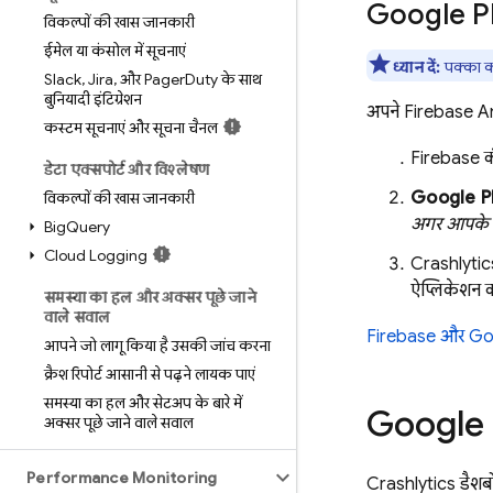
Google P
विकल्पों की खास जानकारी
ईमेल या कंसोल में सूचनाएं
ध्यान दें:
पक्का क
Slack
,
Jira
,
और Pager
Duty के साथ
बुनियादी इंटिग्रेशन
अपने Firebase A
कस्टम सूचनाएं और सूचना चैनल
Firebase
क
डेटा एक्सपोर्ट और विश्लेषण
Google P
विकल्पों की खास जानकारी
अगर आपके प
Big
Query
Cloud Logging
Crashlytic
ऐप्लिकेशन 
समस्या का हल और अक्सर पूछे जाने
वाले सवाल
Firebase और
Go
आपने जो लागू किया है उसकी जांच करना
क्रैश रिपोर्ट आसानी से पढ़ने लायक पाएं
समस्या का हल और सेटअप के बारे में
Google 
अक्सर पूछे जाने वाले सवाल
Performance Monitoring
Crashlytics
डैशबो