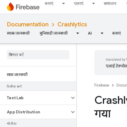
बनाएं
चलाएं
समाधान
Documentation
Crashlytics
खास जानकारी
बुनियादी जानकारी
AI
बनाएं
एआई टेक्नोलॉज
खास जानकारी
Firebase
Docum
रिलीज़ करें
Crashly
Test Lab
गया
App Distribution
मॉनीटर