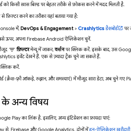
ड को किसी खास बिल्ड पर बेहतर तरीके से फ़ोकस करने में मदद मिलती है.
 से फ़िल्टर करने का तरीका यहां बताया गया है:
onsole में,
DevOps & Engagement
>
Crashlytics
डैशबोर्ड
पर ज
ं सबसे ऊपर, अपना Firebase Android ऐप्लिकेशन चुनें.
filter_list
ौजूद
फ़िल्टर
मेन्यू में जाकर,
वर्शन
पर क्लिक करें. इसके बाद, उस
Googl
shlytics
इवेंट देखने हैं. एक से ज़्यादा ट्रैक चुने जा सकते हैं.
क्लिक करें.
र्ड (क्रैश-फ़्री आंकड़े, रुझान, और समस्याएं) में मौजूद सारा डेटा, अब चुने गए
Pl
 के अन्य विषय
ogle Play
का लिंक है. इसलिए, अन्य इंटिग्रेशन का फ़ायदा पाएं:
ay
से, Firebase और
Google Analytics
, दोनों में
इन-ऐप्लिकेशन खरीदारी औ