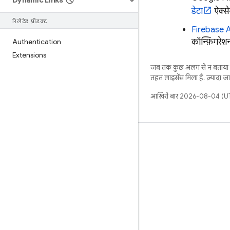
Dynamic Links
डेटा
ऐक्स
रिलेटेड प्रॉडक्ट
Firebase A
Authentication
कॉन्फ़िगरेश
Extensions
जब तक कुछ अलग से न बताया ज
तहत लाइसेंस मिला है. ज़्यादा 
आखिरी बार 2026-08-04 (UTC
जानें
मार्गदर्शिका
संदर्भ
नमूने
लाइब्रेरी
GitHub