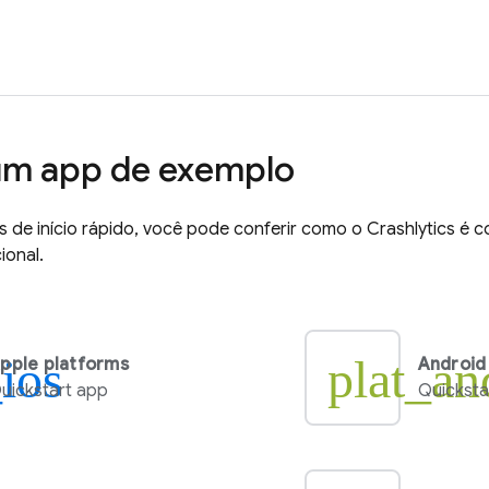
um app de exemplo
 de início rápido, você pode conferir como o
Crashlytics
é c
ional.
_ios
plat_an
pple platforms
Android
uickstart app
Quicksta