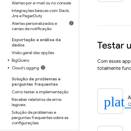
Alertas por e-mail ou no console
Integrações básicas com Slack
,
Jira e Pager
Duty
Alertas personalizados e
canais de notificação
Exportação e análise de
Testar 
dados
Visão geral das opções
Big
Query
Com esses apps
Cloud Logging
totalmente func
Solução de problemas e
perguntas frequentes
Como testar a implementação
plat
A
Receber relatórios de erros
Q
legíveis
Solução de problemas e
perguntas frequentes sobre as
configurações