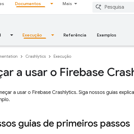
es
Documentos
Mais
d
Execução
Referência
Exemplos
entation
Crashlytics
Execução
r a usar o Firebase Crash
meçar a usar o
Firebase Crashlytics
. Siga nossos guias expli
mplo.
ssos guias de primeiros passos