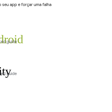
 seu app e forçar uma falha
droid
ted guide
ity
ted guide