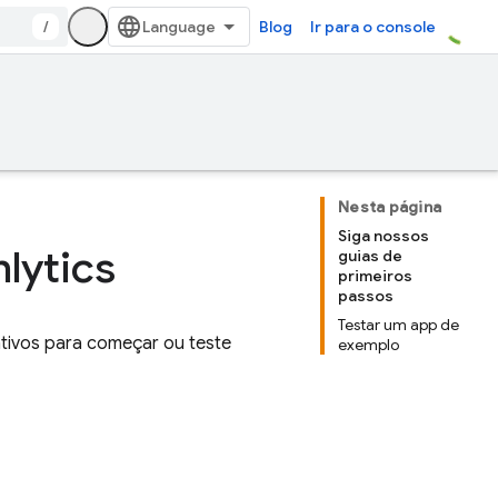
/
Blog
Ir para o console
Nesta página
Siga nossos
lytics
guias de
primeiros
passos
Testar um app de
cativos para começar ou teste
exemplo