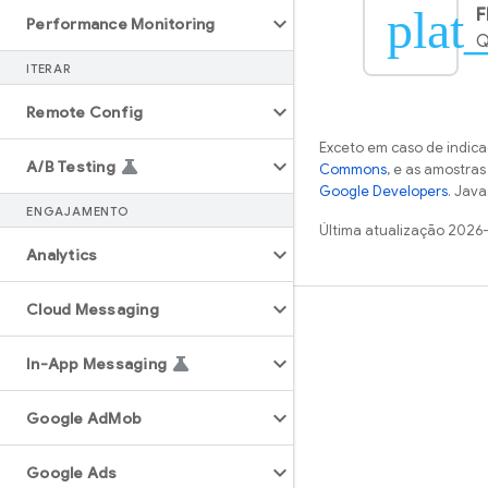
plat_
F
Performance Monitoring
Q
ITERAR
Remote Config
Exceto em caso de indica
A
/
B Testing
Commons
, e as amostra
Google Developers
. Java
ENGAJAMENTO
Última atualização 2026
Analytics
Cloud Messaging
Saiba mais
In-App Messaging
Guias
Referência
Google Ad
Mob
Amostras
Bibliotecas
Google Ads