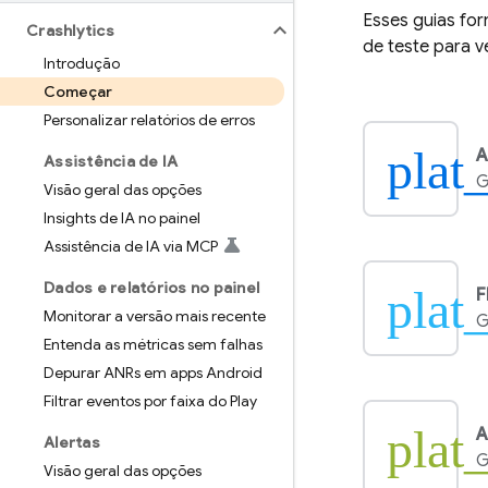
Esses guias fo
Crashlytics
de teste para v
Introdução
Começar
Personalizar relatórios de erros
plat
A
Assistência de IA
G
Visão geral das opções
Insights de IA no painel
Assistência de IA via MCP
Dados e relatórios no painel
plat_
F
Monitorar a versão mais recente
G
Entenda as métricas sem falhas
Depurar ANRs em apps Android
Filtrar eventos por faixa do Play
plat
A
Alertas
G
Visão geral das opções