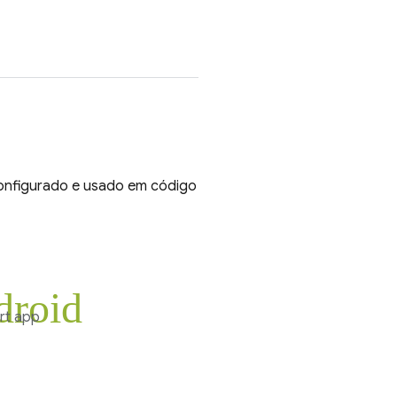
onfigurado e usado em código
droid
rt app