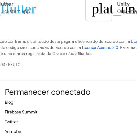
flutter
plat_un
lutter
Unity
uickstart app
Quicksta
ção contrária, o conteúdo desta página é licenciado de acordo com a
Lic
s de código são licenciadas de acordo com a
Licença Apache 2.0
. Para mai
 é uma marca registrada da Oracle e/ou afiliadas.
-04-10 UTC.
Permanecer conectado
Blog
Firebase Summit
Twitter
YouTube