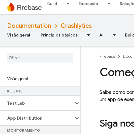
Build
Execução
Soluçõ
Documentation
Crashlytics
Visão geral
Princípios básicos
AI
Buil
Firebase
Docum
Começa
Visão geral
RELEASE
Saiba como co
um app de exe
Test Lab
App Distribution
Siga no
MONITORAMENTO