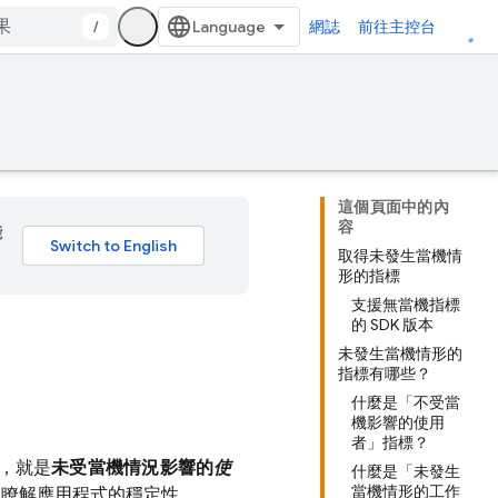
/
網誌
前往主控台
這個頁面中的內
容
能
取得未發生當機情
形的指標
支援無當機指標
的 SDK 版本
未發生當機情形的
指標有哪些？
什麼是「不受當
機影響的使用
者」指標？
，就是
未受當機情況影響的
使
什麼是「未發生
當機情形的工作
速瞭解應用程式的穩定性。