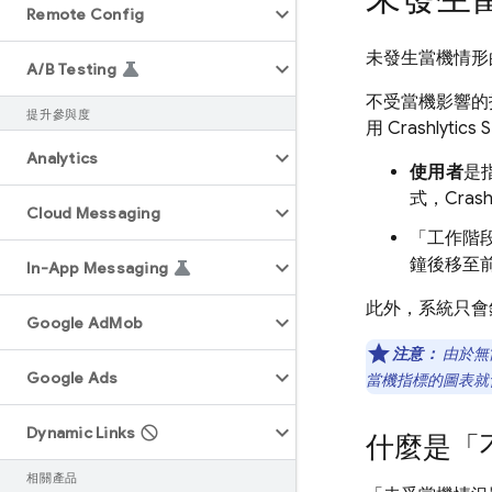
Remote Config
未發生當機情形
A
/
B Testing
不受當機影響的
提升參與度
用
Crashlytics
Analytics
使用者
是
式，
Crash
Cloud Messaging
「工作階
鐘後移至
In-App Messaging
此外，系統只會
Google Ad
Mob
注意：
由於無
Google Ads
當機指標的圖表就
Dynamic Links
什麼是「
相關產品