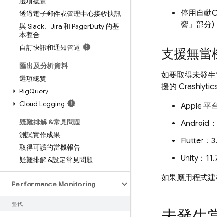
選項總覽
停用自動
C
透過電子郵件或管理中心接收快訊
響」
部分)
與 Slack、Jira 和 Pager
Duty 的基
本整合
自訂快訊和通知管道
支援無當機
匯出及分析資料
如要取得未發生
選項總覽
援的
Crashlytic
Big
Query
Cloud Logging
Apple 平
疑難排解 &常見問題
Android：
測試實作成果
Flutter：
取得可讀的當機報告
Unity：11
疑難排解 &設定常見問題
如果應用程式建
Performance Monitoring
疊代
未發生