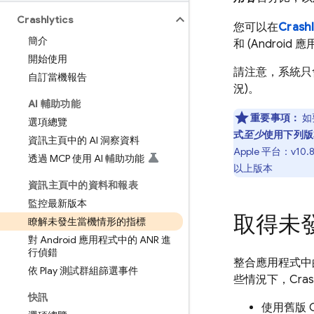
Crashlytics
您可以在
Crashl
簡介
和 (Android 
開始使用
請注意，系統只
自訂當機報告
況)。
AI 輔助功能
重要事項：
如
選項總覽
式
至少
使用下列
資訊主頁中的 AI 洞察資料
Apple 平台：v10.8
透過 MCP 使用 AI 輔助功能
以上版本
資訊主頁中的資料和報表
監控最新版本
取得未
瞭解未發生當機情形的指標
對 Android 應用程式中的 ANR 進
行偵錯
整合應用程式
依 Play 測試群組篩選事件
些情況下，
Cras
快訊
使用舊版