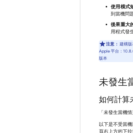
使用模式
到當機問
後果重大
用程式發
注意：
建構版
Apple 平台：10.8
版本
未發生
如何計算
「未發生當機情
以下是不受當機
頁右上方的下拉