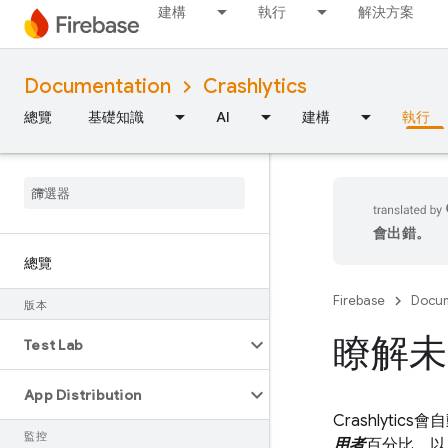
建構
執行
解決方案
Documentation
Crashlytics
總覽
基礎知識
AI
建構
執行
會出錯。
總覽
Firebase
Docum
版本
瞭解未
Test Lab
App Distribution
Crashlytics
會自
監控
用者
百分比，以