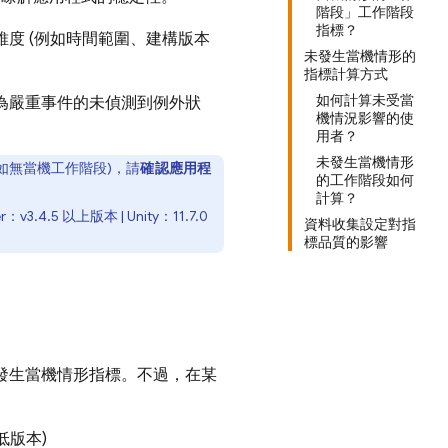
階段」工作階段
指標？
度 (例如時間範圍、建構版本
未發生當機情形的
指標計算方式
如何計算未受當
r 回報為嚴重事件的未偵測到例外狀
機情況影響的使
用者？
未發生當機情形
例如無當機工作階段)，請
確認應用程
的工作階段如何
計算？
er：v3.4.5 以上版本 | Unity：11.7.0
資料收集設定對指
標品質的影響
未發生當機情形指標。不過，在某
低版本)