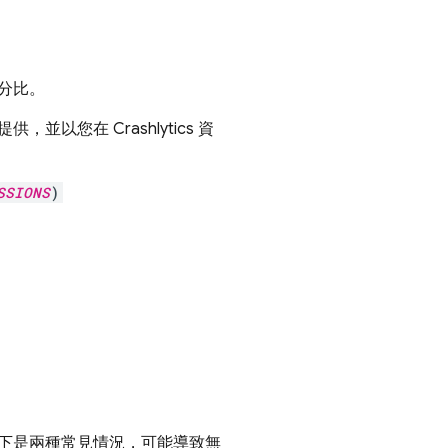
分比。
K 提供，並以您在
Crashlytics
資
SSIONS
)
。
下是兩種常見情況，可能導致無