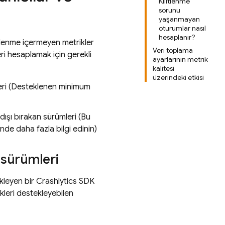
Kilitlenme
sorunu
yaşanmayan
oturumlar nasıl
hesaplanır?
tlenme içermeyen metrikler
Veri toplama
eri hesaplamak için gerekli
ayarlarının metrik
kalitesi
üzerindeki etkisi
leri (Desteklenen minimum
dışı bırakan sürümleri (Bu
de daha fazla bilgi edinin)
sürümleri
ekleyen bir
Crashlytics
SDK
kleri destekleyebilen