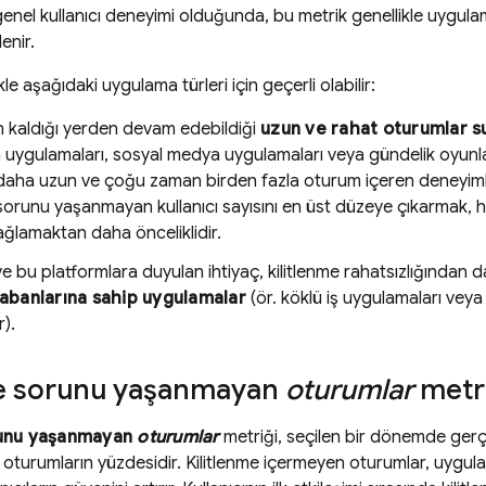
genel kullanıcı deneyimi olduğunda, bu metrik genellikle uygula
lenir.
kle aşağıdaki uygulama türleri için geçerli olabilir:
ın kaldığı yerden devam edebildiği
uzun ve rahat oturumlar s
n uygulamaları, sosyal medya uygulamaları veya gündelik oyunlar
 daha uzun ve çoğu zaman birden fazla oturum içeren deneyiml
 sorunu yaşanmayan kullanıcı sayısını en üst düzeye çıkarmak,
ağlamaktan daha önceliklidir.
 ve bu platformlara duyulan ihtiyaç, kilitlenme rahatsızlığından d
 tabanlarına sahip uygulamalar
(ör. köklü iş uygulamaları veya
r).
me sorunu yaşanmayan
oturumlar
metri
runu yaşanmayan
oturumlar
metriği, seçilen bir dönemde gerç
turumların yüzdesidir. Kilitlenme içermeyen oturumlar, uygulam