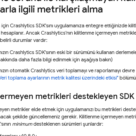
rla ilgili metrikleri alma
 için
Crashlytics
SDK'sını uygulamanıza entegre ettiğinizde kili
 hesaplanır. Ancak
Crashlytics
'nın kilitlenme içermeyen metrikl
 belirli durumlar vardır:
ızın
Crashlytics
SDK'sının eski bir sürümünü kullanan derleme
akkında daha fazla bilgi edinmek için aşağıya bakın)
ızın otomatik
Crashlytics
veri toplamayı ve raporlamayı devre 
Veri toplama ayarlarının metrik kalitesi üzerindeki etkisi"
bölümün
ermeyen metrikleri destekleyen SDK 
eyen metrikler elde etmek için uygulamanızı bu metrikleri dest
acak şekilde güncellemeniz gerekir. Kilitlenme içermeyen metri
sının
minimum
desteklenen sürümleri şunlardır: