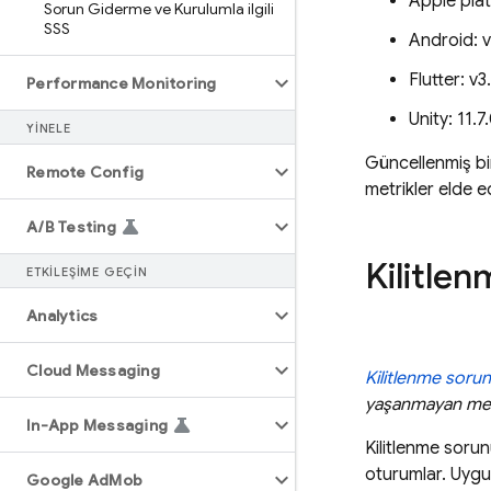
Apple plat
Sorun Giderme ve Kurulumla ilgili
SSS
Android: v
Flutter: v3
Performance Monitoring
Unity: 11.7
YINELE
Güncellenmiş bi
Remote Config
metrikler elde e
A
/
B Testing
Kilitle
ETKILEŞIME GEÇIN
Analytics
Cloud Messaging
Kilitlenme soru
yaşanmayan metr
In-App Messaging
Kilitlenme sorunu
oturumlar. Uygula
Google Ad
Mob