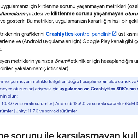
r uygulamanız için kilitlenme sorunu yaşanmayan metrikleri (özel
llanıcıların
yüzdesi ve
kilitlenme sorunu yaşanmayan
oturu
e gösterir. Bu metrikler, uygulamanızın kararlılığını hızlı bir şek
riklerinin grafiklerini
Crashlytics
kontrol panelinin
üst kısmın
derleme ve (Android uygulamaları için)
Google Play
kanalı gibi ç
z.
eyen metriklerin yalnızca
önemli
etkinlikler için hesaplandığını u
ldirilen yakalanmamış istisnalar).
lenme içermeyen metriklerle ilgili en doğru hesaplamaları elde etmek ve
ermeyen oturumlar) erişmek için
uygulamanızın
Crashlytics
SDK'sının
min olun:
: 10.8.0 ve sonraki sürümler | Android: 18.6.0 ve sonraki sürümler (
BoM
3
rümler | Unity: 11.7.0 ve sonraki sürümler
me sorunu ile karşılaşmayan kull