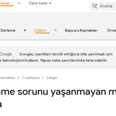
anlar
Daha fazla
Derleme
Çalıştır
Başvuru Kaynakları
Örne
Google, içerikleri tercih ettiğiniz dile çevirmek için
teknolojisini kullanır. Yapay zeka çevirilerinde hata olabilir.
entation
Crashlytics
Çalıştır
enme sorunu yaşanmayan me
a