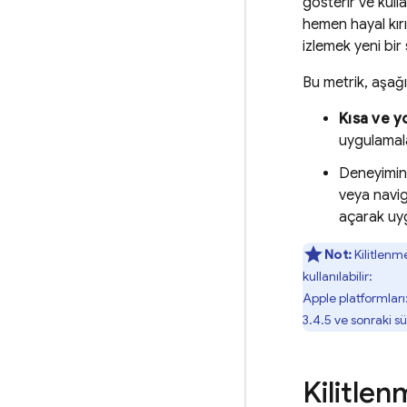
gösterir ve kulla
hemen hayal kır
izlemek yeni bir
Bu metrik, aşağıd
Kısa ve y
uygulamala
Deneyimin
veya navig
açarak uy
Not:
Kilitlenm
kullanılabilir:
Apple platformları
3.4.5 ve sonraki sü
Kilitlen