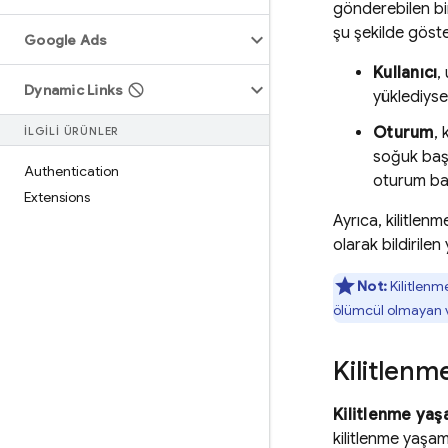
gönderebilen b
şu şekilde göste
Google Ads
Kullanıcı
,
Dynamic Links
yüklediys
Oturum
, 
İLGILI ÜRÜNLER
soğuk başl
Authentication
oturum baş
Extensions
Ayrıca, kilitlen
olarak bildirilen
Not:
Kilitlenm
ölümcül olmayan ve
Kilitlen
Kilitlenme ya
kilitlenme yaşam