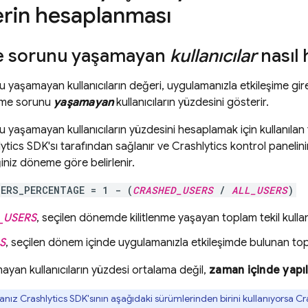
erin hesaplanması
me sorunu yaşamayan
kullanıcılar
nasıl 
nu yaşamayan kullanıcıların değeri, uygulamanızla etkileşime g
enme sorunu
yaşamayan
kullanıcıların yüzdesini gösterir.
u yaşamayan kullanıcıların yüzdesini hesaplamak için kullanılan f
ytics
SDK'sı tarafından sağlanır ve
Crashlytics
kontrol panelini
niz döneme göre belirlenir.
SERS_PERCENTAGE = 1 - (
CRASHED_USERS
/
ALL_USERS
)
_USERS
, seçilen dönemde kilitlenme yaşayan toplam tekil kullanı
S
, seçilen dönem içinde uygulamanızla etkileşimde bulunan topla
ayan kullanıcıların yüzdesi ortalama değil,
zaman içinde yapıl
anız
Crashlytics
SDK'sının aşağıdaki sürümlerinden birini kullanıyorsa
Cr