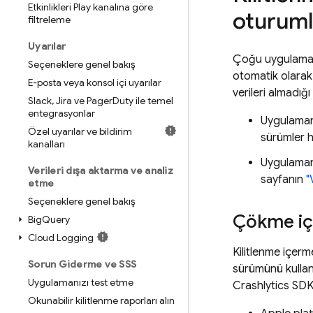
Etkinlikleri Play kanalına göre
oturumla
filtreleme
Uyarılar
Çoğu uygulama
Seçeneklere genel bakış
otomatik olarak
E-posta veya konsol içi uyarılar
verileri almadığı
Slack
,
Jira ve Pager
Duty ile temel
entegrasyonlar
Uygulaman
Özel uyarılar ve bildirim
sürümler h
kanalları
Uygulaman
Verileri dışa aktarma ve analiz
sayfanın
"
etme
Seçeneklere genel bakış
Çökme iç
Big
Query
Cloud Logging
Kilitlenme içerm
Sorun Giderme ve SSS
sürümünü kullan
Uygulamanızı test etme
Crashlytics
SDK'
Okunabilir kilitlenme raporları alın