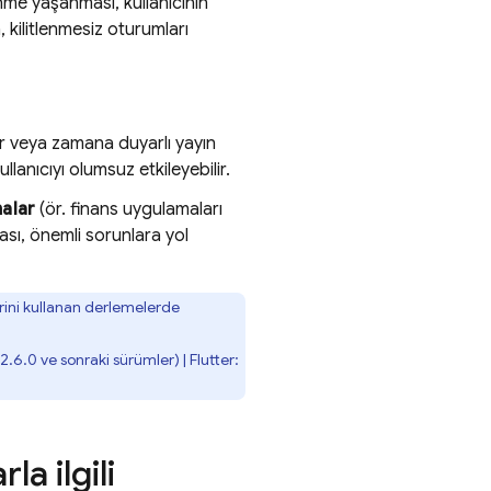
tlenme yaşanması, kullanıcının
kilitlenmesiz oturumları
ar veya zamana duyarlı yayın
lanıcıyı olumsuz etkileyebilir.
malar
(ör. finans uygulamaları
sı, önemli sorunlara yol
rini kullanan derlemelerde
2.6.0 ve sonraki sürümler) | Flutter:
a ilgili