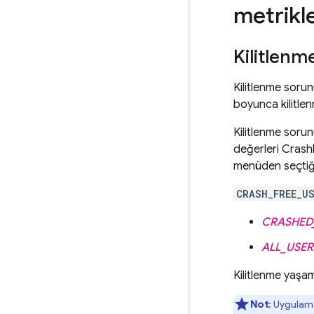
metrikl
Kilitlen
Kilitlenme soru
boyunca kilitl
Kilitlenme sorun
değerleri
Crashl
menüden seçtiği
CRASH_FREE_U
CRASHED
ALL_USER
Kilitlenme yaşam
Not
: Uygulam