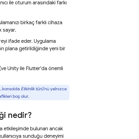
nıcı ile oturum arasındaki farkı
ulamanızı birkaç farklı cihaza
k sayar.
üreyi ifade eder. Uygulama
 plana getirildiğinde yeni bir
(ve Unity ile Flutter'da önemli
n, konsolda
Etkinlik türü
'nü yalnızca
ikleri boş olur.
ği nedir?
la etkileşimde bulunan ancak
r kullanıcıya sunduğu deneyimi