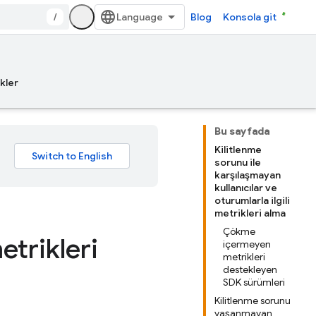
/
Blog
Konsola git
kler
Bu sayfada
Kilitlenme
sorunu ile
karşılaşmayan
kullanıcılar ve
oturumlarla ilgili
metrikleri alma
Çökme
trikleri
içermeyen
metrikleri
destekleyen
SDK sürümleri
Kilitlenme sorunu
yaşanmayan