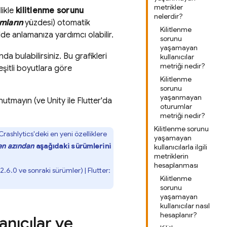
metrikler
likle
kilitlenme sorunu
nelerdir?
mların
yüzdesi) otomatik
Kilitlenme
ilde anlamanıza yardımcı olabilir.
sorunu
yaşamayan
da bulabilirsiniz. Bu grafikleri
kullanıcılar
metriği nedir?
eşitli boyutlara göre
Kilitlenme
sorunu
yaşanmayan
nutmayın (ve Unity ile Flutter'da
oturumlar
metriği nedir?
Kilitlenme sorunu
Crashlytics
'deki en yeni özelliklere
yaşamayan
en azından
aşağıdaki sürümlerini
kullanıcılarla ilgili
metriklerin
hesaplanması
2.6.0 ve sonraki sürümler) | Flutter:
Kilitlenme
sorunu
yaşamayan
kullanıcılar nasıl
hesaplanır?
anıcılar ve