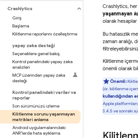
Crashlytics
, he
Crashlytics
yaşanmayan
ku
Giriş
olarak hesaplar v
Başlama
Kilitlenme raporlarını özelleştirme
Bu hatasızlık met
zaman aralığı, 
yapay zeka desteği
filtreleyebilirsini
Seçeneklere genel bakış
Kilitlenme içerm
Kontrol panelindeki yapay zeka
analizleri
önemli olarak bi
MCP üzerinden yapay zeka
desteği
Önemli:
Kilit
(ör. kilitlenme iç
Kontrol panelindeki veriler ve
kullandığından e
raporlar
Apple platformları
Son sürümünüzü izleme
3.4.5 ve sonraki sü
Kilitlenme sorunu yaşanmayan
metrikleri anlama
Android uygulamalarındaki
Kilitlen
ANR'lerde hata ayıklama