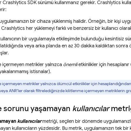
ir
Crashlytics
SDK sürümü kullanmanız gerekir.
Crashlytics
kulla
rir:
 uygulamanızın bir cihaza yüklenmiş halidir. Örneğin, bir kişi uyg
e
Crashlytics
her yüklemeyi farklı ve benzersiz bir kullanıcı olara
kullanıcının bir uygulamayla etkileşimde bulunduğu kesintisiz s
atıldığında veya arka planda en az 30 dakika kaldıktan sonra ön
lar.
me içermeyen metrikler yalnızca
önemli
etkinlikler için hesaplanır 
 yakalanmamış istisnalar).
e içermeyen metrikler yalnızca ölümcül etkinlikler için hesaplandığında
ya ANR'ler olarak filtrelediğinizde kilitlenme içermeyen metriklerin graf
me sorunu yaşamayan
kullanıcılar
metri
şamayan
kullanıcılar
metriği, seçilen bir dönemde uygulamanız
ayan kullanıcıların yüzdesidir. Bu metrik, uygulamanızın tek bi