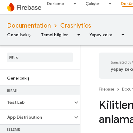
Derleme
Çalıştır
Doküm
Documentation
Crashlytics
Genel bakış
Temel bilgiler
Yapay zeka
yapay zeka 
Genel bakış
Firebase
Docum
BIRAK
Kilitl
Test Lab
anlam
App Distribution
İZLEME