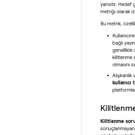
yansıtır. Hedef 
metriği olarak iz
Bu metrik, özelli
Kullanıcın
bağlı yayı
genellikle
kilitlenme
olmasını s
Alışkanlık
kullanıcı
platformla
Kilitlen
Kilitlenme so
sonuçlanmayan o