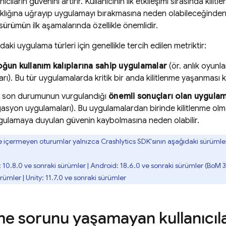
nıcıların güvenini artırır. Kullanıcının ilk etkileşimi sırasında kili
ıklığına uğrayıp uygulamayı bırakmasına neden olabileceğinden, 
 sürümün ilk aşamalarında özellikle önemlidir.
aki uygulama türleri için genellikle tercih edilen metriktir:
oğun kullanım kalıplarına sahip uygulamalar
(ör. anlık oyunl
rı). Bu tür uygulamalarda kritik bir anda kilitlenme yaşanması kul
 son durumunun vurgulandığı
önemli sonuçları olan uygula
asyon uygulamaları). Bu uygulamalardan birinde kilitlenme olma
gulamaya duyulan güvenin kaybolmasına neden olabilir.
e içermeyen oturumlar yalnızca
Crashlytics
SDK'sının aşağıdaki sürümle
: 10.8.0 ve sonraki sürümler | Android: 18.6.0 ve sonraki sürümler (
BoM
3
rümler | Unity: 11.7.0 ve sonraki sürümler
me sorunu yaşamayan kullanıcılarl