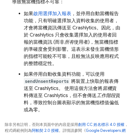
導致無當機指標不可靠：
如果
啟用選擇加入報表
，並停用自動當機報告
功能，只有明確選擇加入資料收集的使用者，
才會將當機資訊傳送至
Crashlytics
。因此，由
於
Crashlytics
只會收集選擇加入的使用者回
報的當機資訊 (而非
所有
使用者)，無當機指標
的準確度會受到影響。這表示未發生當機情形
的指標可能較不可靠，且較無法反映應用程式
的整體穩定性。
如果停用自動收集資料功能，可以使用
sendUnsentReports
將裝置上快取的報表傳
送至
Crashlytics
。 使用這個方法會將
當機
資
料傳送至
Crashlytics
，但不會傳送
工作階段
資
料，導致控制台圖表顯示的無當機指標值偏低
或為零。
除非另有註明，否則本頁面中的內容是採用
創用 CC 姓名標示 4.0 授權
，
程式碼範例則為
阿帕契 2.0 授權
。詳情請參閱《
Google Developers 網