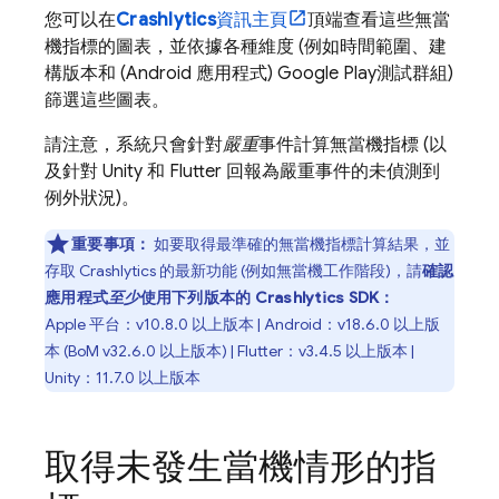
您可以在
Crashlytics
資訊主頁
頂端查看這些無當
機指標的圖表，並依據各種維度 (例如時間範圍、建
構版本和 (Android 應用程式)
Google Play
測試群組)
篩選這些圖表。
請注意，系統只會針對
嚴重
事件計算無當機指標 (以
及針對 Unity 和 Flutter 回報為嚴重事件的未偵測到
例外狀況)。
重要事項：
如要取得最準確的無當機指標計算結果，並
存取
Crashlytics
的最新功能 (例如無當機工作階段)，請
確認
應用程式
至少
使用下列版本的
Crashlytics
SDK：
Apple 平台：v10.8.0 以上版本 | Android：v18.6.0 以上版
本 (
BoM
v32.6.0 以上版本) | Flutter：v3.4.5 以上版本 |
Unity：11.7.0 以上版本
取得未發生當機情形的指