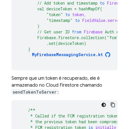
//
Add
token
and
timestamp
to
Firestore
val
deviceToken
=
hashMapOf(
"token"
to
token,
"timestamp"
to
FieldValue.serverTi
)
//
Get
user
ID
from
Firebase
Auth
or
yo
Firebase.firestore.collection("fcmToke
.set(deviceToken)
}
MyFirebaseMessagingService.kt
Sempre que um token é recuperado, ele é
armazenado no
Cloud Firestore
chamando
sendTokenToServer
:
/**
*
Called
if
the
FCM
registration
token
is
*
the
previous
token
had
been
compromised.
*
FCM
registration
token
is
initially
gene