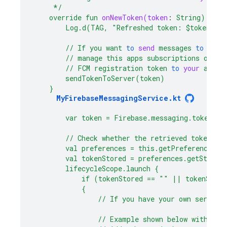
*/
override
fun
onNewToken(token
:
String)
{
Log.d(TAG,
"Refreshed token: $token"
)
//
If
you
want
to
send
messages
to
this
//
manage
this
apps
subscriptions
on
th
//
FCM
registration
token
to
your
app
s
sendTokenToServer(token)
}
MyFirebaseMessagingService.kt
var
token
=
Firebase.messaging.token.aw
//
Check
whether
the
retrieved
token
ma
val
preferences
=
this.getPreferences(C
val
tokenStored
=
preferences.getString
lifecycleScope.launch
{
if
(tokenStored
==
""
||
tokenStore
{
//
If
you
have
your
own
server,
//
Example
shown
below
with
Fir