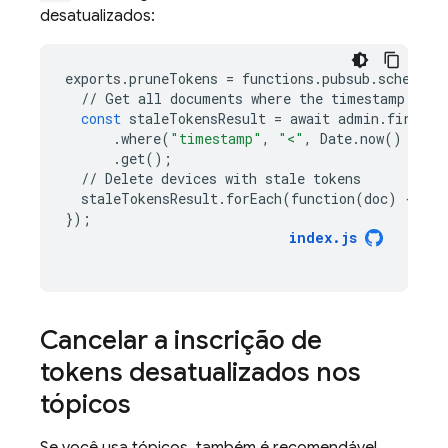
desatualizados:
exports
.
pruneTokens
=
functions
.
pubsub
.
schedule
//
Get
all
documents
where
the
timestamp
exce
const
staleTokensResult
=
await
admin
.
firesto
.
where
(
"timestamp"
,
"<"
,
Date
.
now
()
-
EX
.
get
();
//
Delete
devices
with
stale
tokens
staleTokensResult
.
forEach
(
function
(
doc
)
{
doc
});
index
.
js
Cancelar a inscrição de
tokens desatualizados nos
tópicos