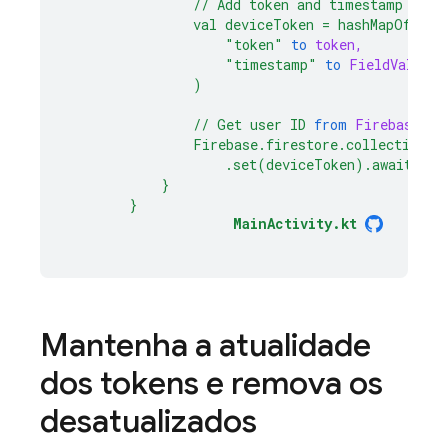
//
Add
token
and
timestamp
to
F
val
deviceToken
=
hashMapOf(
"token"
to
token,
"timestamp"
to
FieldValue.s
)
//
Get
user
ID
from
Firebase
Au
Firebase.firestore.collection("
.set(deviceToken).await()
}
}
MainActivity.kt
Mantenha a atualidade
dos tokens e remova os
desatualizados