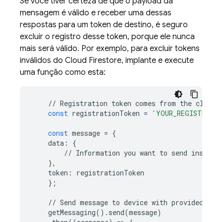
Se você tiver certeza de que o payload da
mensagem é válido e receber uma dessas
respostas para um token de destino, é seguro
excluir o registro desse token, porque ele nunca
mais será válido. Por exemplo, para excluir tokens
inválidos do
Cloud Firestore
, implante e execute
uma função como esta:
//
Registration
token
comes
from
the
client
const
registrationToken
=
'YOUR_REGISTRATI
const
message
=
{
data
:
{
//
Information
you
want
to
send
inside
},
token
:
registrationToken
};
//
Send
message
to
device
with
provided
reg
getMessaging
()
.
send
(
message
)