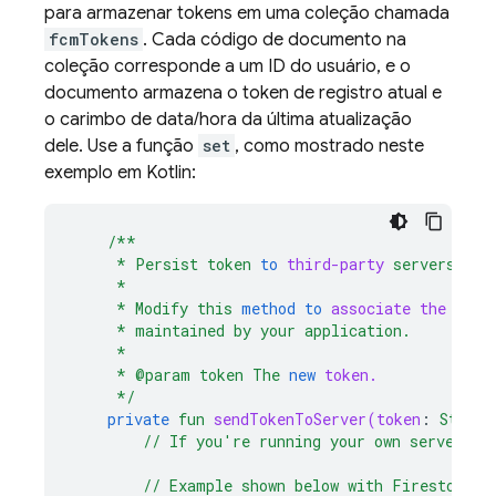
para armazenar tokens em uma coleção chamada
fcmTokens
. Cada código de documento na
coleção corresponde a um ID do usuário, e o
documento armazena o token de registro atual e
o carimbo de data/hora da última atualização
dele. Use a função
set
, como mostrado neste
exemplo em Kotlin:
/**
*
Persist
token
to
third-party
servers.
*
*
Modify
this
method
to
associate
the
user
*
maintained
by
your
application.
*
*
@param
token
The
new
token.
*/
private
fun
sendTokenToServer(token
:
String
//
If
you're
running
your
own
server,
c
//
Example
shown
below
with
Firestore