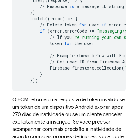
.
then
((
response
)
=
>
{
//
Response
is
a
message
ID
string
.
})
.
catch
((
error
)
=
>
{
//
Delete
token
for
user
if
error
code
if
(
error
.
errorCode
==
"messaging/regis
//
If
you
're running your own serve
token
for
the
user
//
Example
shown
below
with
Firesto
//
Get
user
ID
from
Firebase
Auth
o
Firebase
.
firestore
.
collection
(
"fcmT
}
});
O
FCM
retorna uma resposta de token inválido se
um token de um dispositivo Android expirar após
270 dias de inatividade ou se um cliente cancelar
explicitamente a inscrição. Se você precisar
acompanhar com mais precisão a inatividade de
acordo com suas próprias definições, você pode