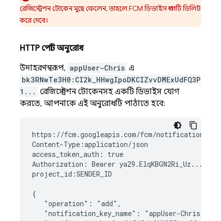
রেজিস্ট্রেশন টোকেন মুছে ফেলেন, তাহলে
FCM
ডিভাইস গ্রুপটি ডিলিট
করে দেবে।
HTTP পোস্ট অনুরোধ
উদাহরণস্বরূপ,
appUser-Chris
এ
bk3RNwTe3H0:CI2k_HHwgIpoDKCIZvvDMExUdFQ3P
1...
রেজিস্ট্রেশন টোকেনসহ একটি ডিভাইস যোগ
করতে, আপনাকে এই অনুরোধটি পাঠাতে হবে:
https://fcm.googleapis.com/fcm/notification

Content-Type:application/json

access_token_auth: true

Authorization: Bearer ya29.ElqKBGN2Ri_Uz...HnS_u
project_id:SENDER_ID

{

   "operation": "add",

   "notification_key_name": "appUser-Chris",
