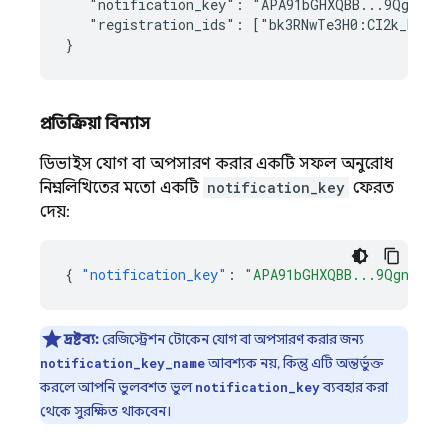
   "notification_key": "APA91bGHXQBB...9QgnYOEU
   "registration_ids": ["bk3RNwTe3H0:CI2k_HHwgI
প্রতিক্রিয়া বিন্যাস
ডিভাইস যোগ বা অপসারণ করার একটি সফল অনুরোধ
নিম্নলিখিতের মতো একটি
notification_key
ফেরত
দেয়:
{
"notification_key"
:
"APA91bGHXQBB...9QgnYOEU
দ্রষ্টব্য:
রেজিস্ট্রেশন টোকেন যোগ বা অপসারণ করার জন্য
আবশ্যক নয়, কিন্তু এটি অন্তর্ভুক্ত
notification_key_name
করলে আপনি ভুলবশত ভুল
ব্যবহার করা
notification_key
থেকে সুরক্ষিত থাকবেন।