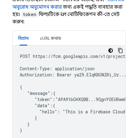
অনুরোধ অনুমোদন করার
জন্য একই পদ্ধতি ব্যবহার করা
হয়।
token
ফিল্ডটিকে গ্রুপ নোটিফিকেশন কী-তে সেট
করুন:
বিশ্রাম
cURL কমান্ড
POST https://fcm.googleapis.com/v1/projects/myp
Content-Type: application/json

Authorization: Bearer ya29.ElqKBGN2Ri_Uz...HnS_u
{

   "message":{

      "token":"APA91bGHXQBB...9QgnYOEURwm0I3lmy
      "data":{

        "hello": "This is a Firebase Cloud Mess
      }

   }
