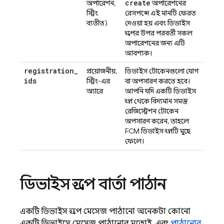
create
অপারেশন,
অপারেশনের
স্ট্রিং
রেসপন্সে এই মানটি ফেরত
ব্যতীত)
দেওয়া হয় এবং ডিভাইস
গ্রুপের উপর পরবর্তী সকল
অপারেশনের জন্য এটি
আবশ্যক।
registration
_
প্রয়োজনীয়,
ডিভাইস টোকেনগুলো যোগ
ids
স্ট্রিং-এর
বা অপসারণ করতে হবে।
অ্যারে
আপনি যদি একটি ডিভাইস
গ্রুপ থেকে বিদ্যমান সমস্ত
রেজিস্ট্রেশন টোকেন
অপসারণ করেন, তাহলে
FCM ডিভাইস গ্রুপটি মুছে
ফেলে।
ডিভাইস গ্রুপে বার্তা পাঠান
একটি ডিভাইস গ্রুপে মেসেজ পাঠানো অনেকটা কোনো
একটি ডিভাইসে মেসেজ পাঠানোর মতোই, এবং
পাঠানোর