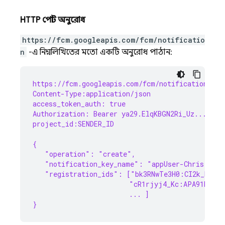
HTTP পোস্ট অনুরোধ
https://fcm.googleapis.com/fcm/notificatio
n
-এ নিম্নলিখিতের মতো একটি অনুরোধ পাঠান:
https://fcm.googleapis.com/fcm/notification
Content-Type:application/json
access_token_auth: true
Authorization: Bearer ya29.ElqKBGN2Ri_Uz...HnS_
project_id:SENDER_ID
{
   "operation": "create",
   "notification_key_name": "appUser-Chris",
   "registration_ids": ["bk3RNwTe3H0:CI2k_HHwgI
                        "cR1rjyj4_Kc:APA91bGusq
                        ... ]
}