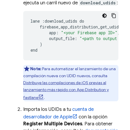
ejecuta un carril nuevo de
download_udids
:
lane
:
download_udids
do
firebase_app_distribution_get_udids
(
app
:
"<your Firebase app ID>"
,
output_file
:
"<path to output file
)
end
Nota:
Para automatizar el lanzamiento de una
compilación nueva con UDID nuevos, consulta
Distribuye las compilaciones de iOS previas al
lanzamiento más rápido con
App Distribution
y
fastlane
.
Importa los UDIDs a tu
cuenta de
desarrollador de Apple
con la opción
Register Multiple Devices
. Para obtener