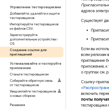
Пригласительн
Управление тестировщиками
адреса электр
Добавляйте
,
удаляйте и ищите
тестировщиков
Существует дв
Импортируйте тестировщиков
из файлов CSV
.
Пригласит
Зарегистрируйте
Пригласит
дополнительные устройства i
OS
Если вы испол
Создание ссылок для
приглашений
всем релизам в
приглашение б
Устанавливайте и тестируйте
приложения, к
приложения
о группах см. 
Станьте тестировщиком
Собирайте обратную связь
Ссылку-пригла
от тестировщиков
«Распростран
Уведомляйте тестировщиков
включить пер
о новых сборках
почты получа
Решения
тестировщики 