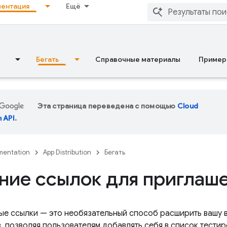
ентация
Ещё
Бегать
Справочные материалы
Пример
Эта страница переведена с помощью
Cloud
n API
.
entation
App Distribution
Бегать
ние ссылок для приглаш
ые ссылки — это необязательный способ расширить вашу
, позволяя пользователям добавлять себя в список тести