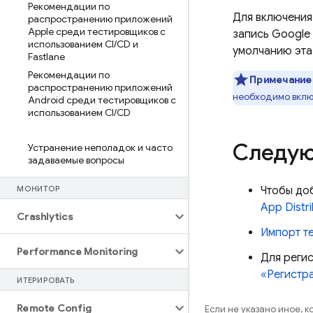
Рекомендации по
Для включения
распространению приложений
Apple среди тестировщиков с
запись Google 
использованием CI
/
CD и
умолчанию эта
Fastlane
Рекомендации по
Примечание
распространению приложений
необходимо вклю
Android среди тестировщиков с
использованием CI
/
CD
Следую
Устранение неполадок и часто
задаваемые вопросы
МОНИТОР
Чтобы доб
App Distri
Crashlytics
Импорт т
Performance Monitoring
Для реги
«Регистр
ИТЕРИРОВАТЬ
Remote Config
Если не указано иное, 