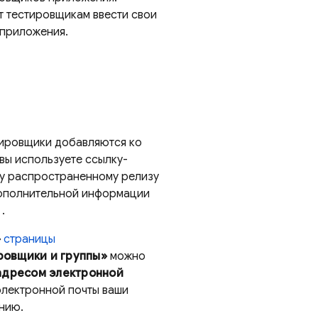
т тестировщикам ввести свои
 приложения.
тировщики добавляются ко
 вы используете ссылку-
му распространенному релизу
дополнительной информации
.
»
страницы
ровщики и группы»
можно
адресом электронной
электронной почты ваши
нию.