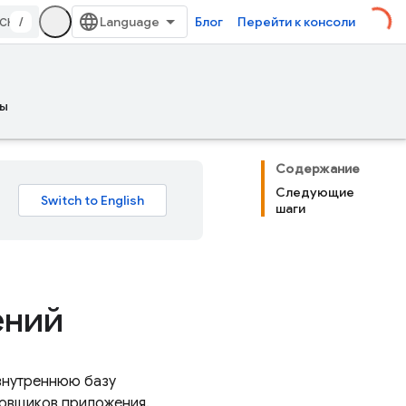
/
Блог
Перейти к консоли
ы
Содержание
Следующие
шаги
ений
 внутреннюю базу
ровщиков приложения.