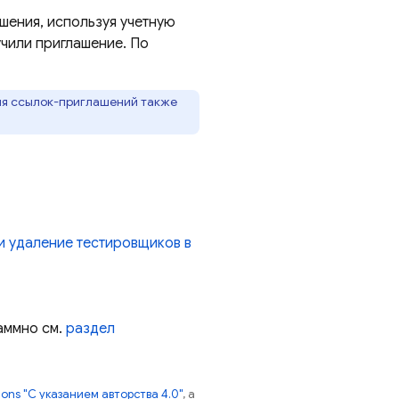
шения, используя учетную
учили приглашение. По
ния ссылок-приглашений также
и удаление тестировщиков в
аммно см.
раздел
ns "С указанием авторства 4.0"
, а