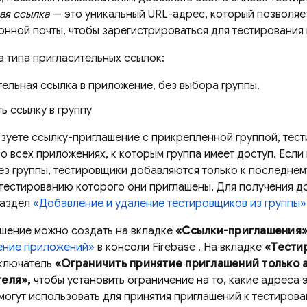
ая ссылка
— это уникальный URL-адрес, который позволяе
онной почты, чтобы зарегистрироваться для тестирования
а типа пригласительных ссылок:
ельная ссылка в приложение, без выбора группы.
ь ссылку в группу
ьзуете ссылку-приглашение с прикрепленной группой, тес
о всех приложениях, к которым группа имеет доступ. Если
ез группы, тестировщики добавляются только к последне
 тестированию которого они приглашены. Для получения 
раздел
«Добавление и удаление тестировщиков из группы»
шение можно создать на вкладке
«Ссылки-приглашения
ение приложений»
в консоли
Firebase
. На вкладке
«Тести
еключатель
«Ограничить принятие приглашений только 
теля»,
чтобы установить ограничение на то, какие адреса 
могут использовать для принятия приглашений к тестирова