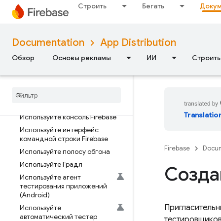
Введение
Строить
Бегать
Докум
Распространение
приложений iOS
Documentation
App Distribution
Используйте консоль Firebase
Используйте интерфейс
Обзор
Основы рекламы
ИИ
Строить
командной строки Firebase
Используйте полосу обгона
Распространение
приложений Android
Translatio
Используйте консоль Firebase
Используйте интерфейс
командной строки Firebase
Firebase
Docum
Используйте полосу обгона
Используйте Градл
Созда
Используйте агент
тестирования приложений
(Android)
Пригласительн
Используйте
автоматический тестер
тестировщиков