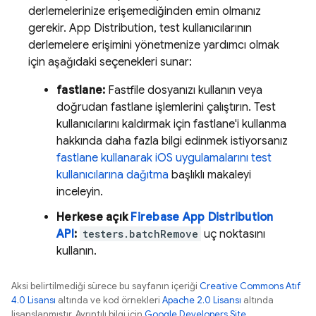
derlemelerinize erişemediğinden emin olmanız
gerekir.
App Distribution
, test kullanıcılarının
derlemelere erişimini yönetmenize yardımcı olmak
için aşağıdaki seçenekleri sunar:
fastlane:
Fastfile dosyanızı kullanın veya
doğrudan fastlane işlemlerini çalıştırın. Test
kullanıcılarını kaldırmak için fastlane'i kullanma
hakkında daha fazla bilgi edinmek istiyorsanız
fastlane kullanarak iOS uygulamalarını test
kullanıcılarına dağıtma
başlıklı makaleyi
inceleyin.
Herkese açık
Firebase
App Distribution
API
:
testers.batchRemove
uç noktasını
kullanın.
Aksi belirtilmediği sürece bu sayfanın içeriği
Creative Commons Atıf
4.0 Lisansı
altında ve kod örnekleri
Apache 2.0 Lisansı
altında
lisanslanmıştır. Ayrıntılı bilgi için
Google Developers Site