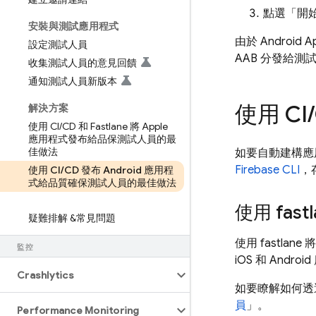
點選「開
安裝與測試應用程式
由於 Android
設定測試人員
AAB 分發給測
收集測試人員的意見回饋
通知測試人員新版本
使用 CI
/
解決方案
使用 CI
/
CD 和 Fastlane 將 Apple
應用程式發布給品保測試人員的最
佳做法
如要自動建構應
Firebase
CLI
，存
使用 CI
/
CD 發布 Android 應用程
式給品質確保測試人員的最佳做法
使用 fastl
疑難排解 &常見問題
使用 fastlane 
監控
iOS 和 An
Crashlytics
如要瞭解如何透過 
員
」。
Performance Monitoring