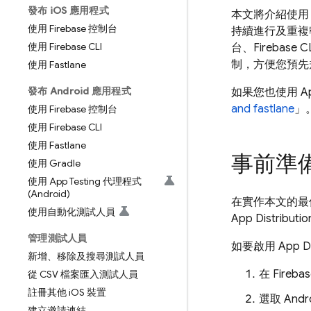
發布 i
OS 應用程式
本文將介紹使
使用 Firebase 控制台
持續進行及重複執
使用 Firebase CLI
台、
Firebase
CL
制，方便您預先
使用 Fastlane
發布 Android 應用程式
如果您也使用 A
and fastlane
」
使用 Firebase 控制台
使用 Firebase CLI
使用 Fastlane
事前準
使用 Gradle
使用 App Testing 代理程式
(Android)
在實作本文的最
使用自動化測試人員
App Distributio
管理測試人員
如要啟用
App Di
新增、移除及搜尋測試人員
在
Fireba
從 CSV 檔案匯入測試人員
註冊其他 i
OS 裝置
選取 And
建立邀請連結