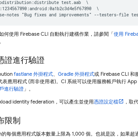
pdistribution:distribute test.aab  \

:1234567890:android:0a1b2c3d4e5f67890  \

如何使用
Firebase
CLI 自動執行建構作業，請參閱「
使用
Fireb
。
憑證進行驗證
bution
fastlane 外掛程式
、
Gradle 外掛程式
或
Firebase
CLI 
戶，代表應用程式 (而非使用者)。CI 系統可以使用服務帳戶執行
App 
戶進行驗證
」。
oad identity federation，可以產生並使用
憑證設定檔
，取
布限制
n
的每個應用程式版本數量上限為 1,000 個。也就是說，如果