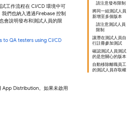
請注意發布限制
測試工作流程在 CI/CD 環境中可
將同一組測試人員
彈性，我們也納入透過
Firebase
控制
新增至多個版本
們也會說明發布和測試人員的限
請注意測試人員
限制
讓潛在測試人員自
ps to QA testers using CI/CD
行註冊參加測試
確認測試人員測試
的是您關心的版本
自動移除離職員工
的測試人員存取權
用
App Distribution
。如果未啟用