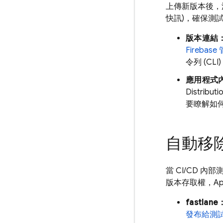
上傳新版本後，
快訊)，確保測
版本連結
Firebase
令列 (C
應用程式
Distributi
要瞭解如
自動移
當 CI/CD
版本存取權，
Ap
fastlane
發布給測