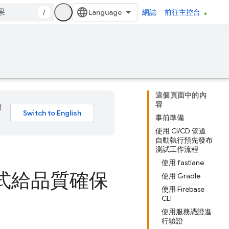
/
網誌
前往主控台
這個頁面中的內
容
能
事前準備
使用 CI/CD 管道
自動執行預先發布
測試工作流程
使用 fastlane
用程式給品質確保
使用 Gradle
使用 Firebase
CLI
使用服務憑證進
行驗證