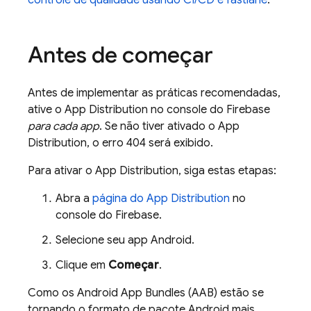
controle de qualidade usando CI/CD e fastlane
.
Antes de começar
Antes de implementar as práticas recomendadas,
ative o
App Distribution
no console do
Firebase
para cada app
. Se não tiver ativado o
App
Distribution
, o erro 404 será exibido.
Para ativar o
App Distribution
, siga estas etapas:
Abra a
página do
App Distribution
no
console do
Firebase
.
Selecione seu app Android.
Clique em
Começar
.
Como os Android App Bundles (AAB) estão se
tornando o formato de pacote Android mais