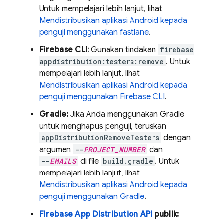
Untuk mempelajari lebih lanjut, lihat
Mendistribusikan aplikasi Android kepada
penguji menggunakan fastlane
.
Firebase
CLI:
Gunakan tindakan
firebase
appdistribution:testers:remove
. Untuk
mempelajari lebih lanjut, lihat
Mendistribusikan aplikasi Android kepada
penguji menggunakan
Firebase
CLI
.
Gradle:
Jika Anda menggunakan Gradle
untuk menghapus penguji, teruskan
appDistributionRemoveTesters
dengan
argumen
--
PROJECT_NUMBER
dan
--
EMAILS
di file
build.gradle
. Untuk
mempelajari lebih lanjut, lihat
Mendistribusikan aplikasi Android kepada
penguji menggunakan Gradle
.
Firebase
App Distribution
API
publik: