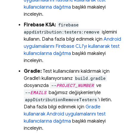
uygulamalarını fastlane kullanarak test
kullanıcılarına dağıtma
başlıklı makaleyi
inceleyin.
Firebase
KSA:
firebase
appdistribution:testers:remove
işlemini
kullanın. Daha fazla bilgi edinmek için
Android
uygulamalarını
Firebase
CLI'yı kullanarak test
kullanıcılarına dağıtma
başlıklı makaleyi
inceleyin.
Gradle:
Test kullanıcılarını kaldırmak için
Gradle'ı kullanıyorsanız
build.gradle
dosyanızda
--
PROJECT_NUMBER
ve
--
EMAILS
bağımsız değişkenleriyle
appDistributionRemoveTesters
'ı iletin.
Daha fazla bilgi edinmek için
Gradle
kullanarak Android uygulamalarını test
kullanıcılarına dağıtma
başlıklı makaleyi
inceleyin.