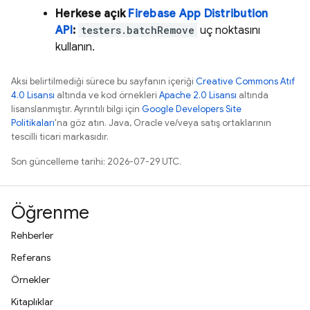
Herkese açık
Firebase
App Distribution
API
:
testers.batchRemove
uç noktasını
kullanın.
Aksi belirtilmediği sürece bu sayfanın içeriği
Creative Commons Atıf
4.0 Lisansı
altında ve kod örnekleri
Apache 2.0 Lisansı
altında
lisanslanmıştır. Ayrıntılı bilgi için
Google Developers Site
Politikaları
'na göz atın. Java, Oracle ve/veya satış ortaklarının
tescilli ticari markasıdır.
Son güncelleme tarihi: 2026-07-29 UTC.
Öğrenme
Rehberler
Referans
Örnekler
Kitaplıklar