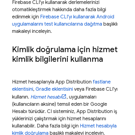
Firebase
CLI'yı kullanarak derlemelerinizi
otomatikleştirmek hakkında daha fazla bilgi
edinmek için
Firebase
CLI'yı kullanarak Android
uygulamalarını test kullanıcılarına dağıtma
başlıklı
makaleyi inceleyin.
Kimlik doğrulama için hizmet
kimlik bilgilerini kullanma
Hizmet hesaplarıyla
App Distribution
fastlane
eklentisini
,
Gradle eklentisini
veya
Firebase
CLI'yı
kullanın.
Hizmet hesabı
, uygulamaları
(kullanıcıların aksine) temsil eden bir Google
Hesabı türüdür. CI sisteminiz,
App Distribution
iş
yüklerinizi çalıştırmak için hizmet hesaplarını
kullanabilir. Daha fazla bilgi için
Hizmet hesabıyla
kimlik doğrulama
başlıklı makaleyi inceleyin.