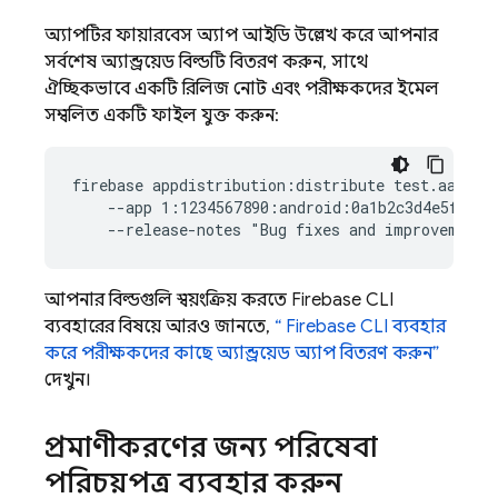
অ্যাপটির ফায়ারবেস অ্যাপ আইডি উল্লেখ করে আপনার
সর্বশেষ অ্যান্ড্রয়েড বিল্ডটি বিতরণ করুন, সাথে
ঐচ্ছিকভাবে একটি রিলিজ নোট এবং পরীক্ষকদের ইমেল
সম্বলিত একটি ফাইল যুক্ত করুন:
firebase appdistribution:distribute test.aab  \

    --app 1:1234567890:android:0a1b2c3d4e5f67890
আপনার বিল্ডগুলি স্বয়ংক্রিয় করতে
Firebase
CLI
ব্যবহারের বিষয়ে আরও জানতে,
“
Firebase
CLI ব্যবহার
করে পরীক্ষকদের কাছে অ্যান্ড্রয়েড অ্যাপ বিতরণ করুন”
দেখুন।
প্রমাণীকরণের জন্য পরিষেবা
পরিচয়পত্র ব্যবহার করুন