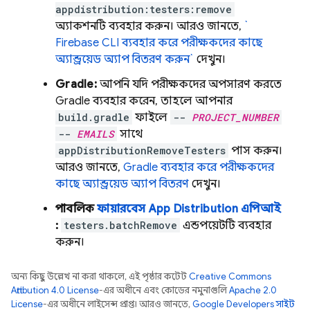
appdistribution:testers:remove
অ্যাকশনটি ব্যবহার করুন। আরও জানতে,
`
Firebase
CLI ব্যবহার করে পরীক্ষকদের কাছে
অ্যান্ড্রয়েড অ্যাপ বিতরণ করুন`
দেখুন।
Gradle:
আপনি যদি পরীক্ষকদের অপসারণ করতে
Gradle ব্যবহার করেন, তাহলে আপনার
build.gradle
ফাইলে
--
PROJECT_NUMBER
--
EMAILS
সাথে
appDistributionRemoveTesters
পাস করুন।
আরও জানতে,
Gradle ব্যবহার করে পরীক্ষকদের
কাছে অ্যান্ড্রয়েড অ্যাপ বিতরণ
দেখুন।
পাবলিক
ফায়ারবেস
App Distribution
এপিআই
:
testers.batchRemove
এন্ডপয়েন্টটি ব্যবহার
করুন।
অন্য কিছু উল্লেখ না করা থাকলে, এই পৃষ্ঠার কন্টেন্ট
Creative Commons
Attribution 4.0 License
-এর অধীনে এবং কোডের নমুনাগুলি
Apache 2.0
License
-এর অধীনে লাইসেন্স প্রাপ্ত। আরও জানতে,
Google Developers সাইট