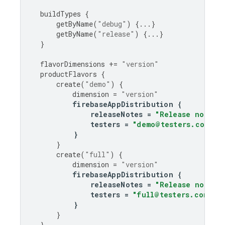
buildTypes
{
getByName
(
"debug"
)
{...}
getByName
(
"release"
)
{...}
}
flavorDimensions
+=
"version"
productFlavors
{
create
(
"demo"
)
{
dimension
=
"version"
firebaseAppDistribution
{
releaseNotes
=
"Release notes 
testers
=
"demo@testers.com"
}
}
create
(
"full"
)
{
dimension
=
"version"
firebaseAppDistribution
{
releaseNotes
=
"Release notes 
testers
=
"full@testers.com"
}
}
}