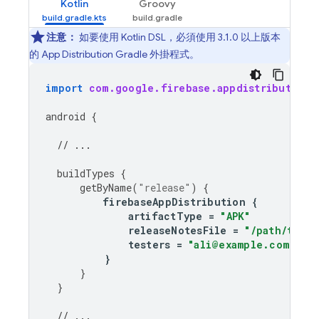
Kotlin
Groovy
注意：
如要使用 Kotlin DSL，必須使用 3.1.0 以上版本
的
App Distribution
Gradle 外掛程式。
import
com.google.firebase.appdistribution.
android
{
// ...
buildTypes
{
getByName
(
"release"
)
{
firebaseAppDistribution
{
artifactType
=
"APK"
releaseNotesFile
=
"/path/to/re
testers
=
"ali@example.com, br
}
}
}
// ...