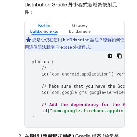
Distribution
Gradle 外掛程式新增為依附元
件：
Kotlin
Groovy
您是否仍在使用
語法？瞭解如何使
buildscript
用這個語法
新增 Firebase 外掛程式
。
plugins
{
// ...
id
(
"com.android.application"
)
version
// Make sure that you have the Google 
id
(
"com.google.gms.google-services"
)
v
// Add the dependency for the 
App D
id
(
"com.google.firebase.appdistribu
}
在
模組 (應用程式層級)
Gradle 檔案 (通常是