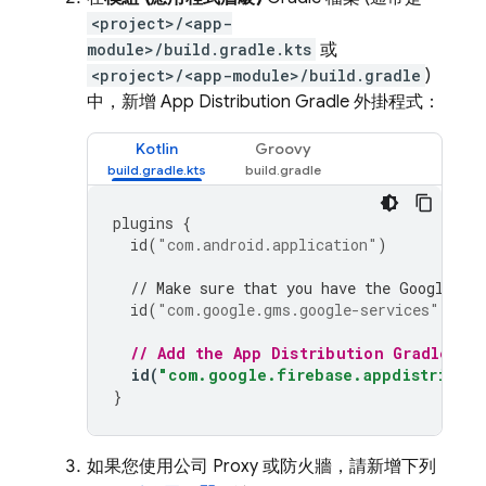
<project>/<app-
module>/build.gradle.kts
或
<project>/<app-module>/build.gradle
)
中，新增
App Distribution
Gradle 外掛程式：
Kotlin
Groovy
plugins
{
id
(
"com.android.application"
)
// Make sure that you have the Google se
id
(
"com.google.gms.google-services"
)
// Add the 
App Distribution
 Gradle pl
id
(
"com.google.firebase.appdistributi
}
如果您使用公司 Proxy 或防火牆，請新增下列