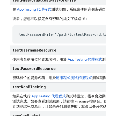
test
Password
test
Password
File
或
在
App Testing 代理程式
測試期間，系統會使用這個密碼自動登
或者，您也可以指定含有密碼的純文字檔路徑：
testPasswordFile="/path/to/testPassword.txt"
test
Username
Resource
使用者名稱欄位的資源名稱，用於
App Testing 代理程式
測試期
test
Password
Resource
密碼欄位的資源名稱，用於
應用程式測試代理程式
測試期間的自
test
Non
Blocking
如果在執行
App Testing 代理程式
測試時設定，指令會啟動測試
測試完成。如要查看測試結果，請前往 Firebase 控制台。如
直到測試完成為止，且如果任何測試失敗，就會以失敗代碼結束
results
Bucket