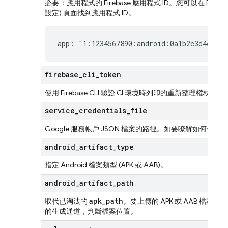
必要
：應用程式的 Firebase 應用程式 ID。您可以在
Fireba
設定) 頁面
找到應用程式 ID。
app: "1:1234567890:android:0a1b2c3d4e5f67
firebase
_
cli
_
token
使用
Firebase
CLI 驗證 CI 環境時列印的重新整理權杖 (
service
_
credentials
_
file
Google 服務帳戶 JSON 檔案的路徑。如要瞭解如何
使用服
android
_
artifact
_
type
指定 Android 檔案類型 (APK 或 AAB)。
android
_
artifact
_
path
apk_path
取代已淘汰的
。要上傳的 APK 或 AAB 檔案絕
的生成通道，判斷檔案位置。