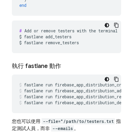
end
#
 Add or remove testers with the terminal

$ fastlane add_testers

$ fastlane remove_testers
執行 fastlane 動作
fastlane
run
firebase_app_distribution_create
fastlane
run
firebase_app_distribution_add_te
fastlane
run
firebase_app_distribution_remove
fastlane
run
firebase_app_distribution_delete
您也可以使用
--file="/path/to/testers.txt
指
定測試人員，而非
--emails
。