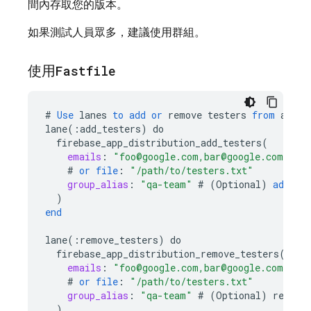
間內存取您的版本。
如果測試人員眾多，建議使用群組。
使用
Fastfile
#
Use
lanes
to
add
or
remove
testers
from
a
pro
lane
(
:
add_testers
)
do
firebase_app_distribution_add_testers
(
emails
:
"foo@google.com,bar@google.com"
#
or
file
:
"/path/to/testers.txt"
group_alias
:
"qa-team"
#
(
Optional
)
add
te
)
end
lane
(
:
remove_testers
)
do
firebase_app_distribution_remove_testers
(
emails
:
"foo@google.com,bar@google.com"
#
or
file
:
"/path/to/testers.txt"
group_alias
:
"qa-team"
#
(
Optional
)
remove
)