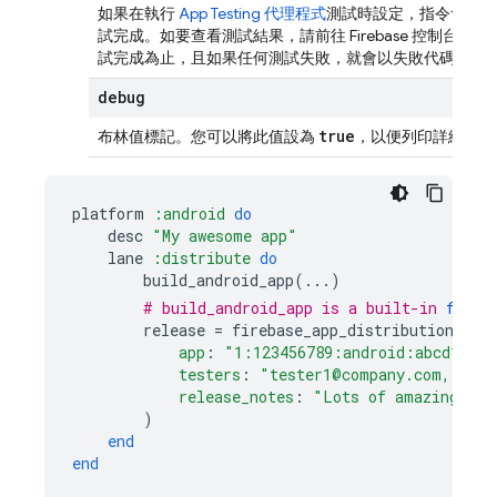
如果在執行
App Testing 代理程式
測試時設定，指令會啟動
試完成。如要查看測試結果，請前往 Firebase 控制台
試完成為止，且如果任何測試失敗，就會以失敗代碼結束
debug
true
布林值標記。您可以將此值設為
，以便列印詳細的偵
platform
:android
do
desc
"My awesome app"
lane
:distribute
do
build_android_app
(
...
)
# build_android_app is a built-in 
fastl
release
=
firebase_app_distribution
(
app
:
"1:123456789:android:abcd1234"
testers
:
"tester1@company.com, test
release_notes
:
"Lots of amazing new
)
end
end