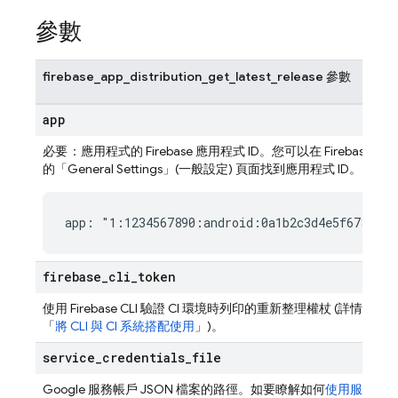
參數
firebase_app_distribution_get_latest_release 參數
app
必要
：應用程式的 Firebase 應用程式 ID。您可以在
Firebase
控制
的「General Settings」(一般設定) 頁面
找到應用程式 ID。
app: "1:1234567890:android:0a1b2c3d4e5f67890"
firebase
_
cli
_
token
使用
Firebase
CLI 驗證 CI 環境時列印的重新整理權杖 (詳情請參
「
將 CLI 與 CI 系統搭配使用
」)。
service
_
credentials
_
file
Google 服務帳戶 JSON 檔案的路徑。如要瞭解如何
使用服務帳