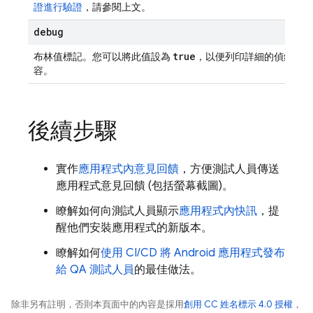
證進行驗證
，請參閱上文。
debug
true
布林值標記。您可以將此值設為
，以便列印詳細的偵錯輸出
容。
後續步驟
實作
應用程式內意見回饋
，方便測試人員傳送
應用程式意見回饋 (包括螢幕截圖)。
瞭解如何向測試人員顯示
應用程式內快訊
，提
醒他們安裝應用程式的新版本。
瞭解如何
使用 CI/CD 將 Android 應用程式發布
給 QA 測試人員
的最佳做法。
除非另有註明，否則本頁面中的內容是採用
創用 CC 姓名標示 4.0 授權
，