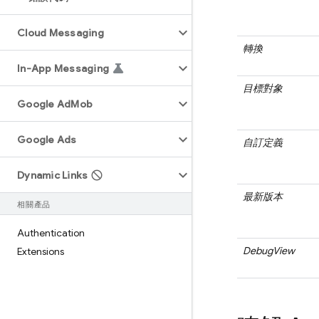
Cloud Messaging
轉換
In-App Messaging
目標對象
Google Ad
Mob
Google Ads
自訂定義
Dynamic Links
最新版本
相關產品
Authentication
DebugView
Extensions