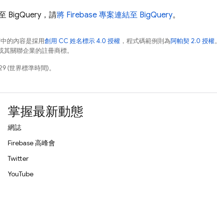
出至
BigQuery
，請
將 Firebase 專案連結至
BigQuery
。
面中的內容是採用
創用 CC 姓名標示 4.0 授權
，程式碼範例則為
阿帕契 2.0 授權
e 和/或其關聯企業的註冊商標。
29 (世界標準時間)。
掌握最新動態
網誌
Firebase 高峰會
Twitter
YouTube