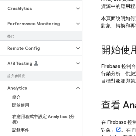
資源中的應用程
Crashlytics
本頁面說明如何查看
Performance Monitoring
對象、轉換和再
疊代
開始使用 
Remote Config
A
/
B Testing
Firebase
控制台
行銷分析，供您
提升參與度
目標對象並與第
Analytics
簡介
查看 Ana
開始使用
在應用程式中設定 Analytics (分
析)
在
Firebase
控制
記錄事件
對象」
。在
F