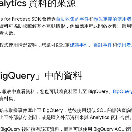
alytics 資料的來源
ics for Firebase SDK 會透過
自動收集的事件
和
預先定義的使用者
資料可協助您瞭解基本互動情形，例如應用程式開啟次數、應用
者人數。
程式使用情況資料，您還可以設定
建議事件
、
自訂事件
和
使用者
ig
Query
」中的資料
ytics 報表中查看資料，您也可以將資料匯出至
BigQuery
。
BigQuer
資料集。
始未取樣事件匯出至
BigQuery
，然後使用類似 SQL 的語法查
至外部儲存空間，或是匯入外部資料來與 Analytics 資料合併
至
BigQuery
後即擁有該項資料，而且可以使用
BigQuery
ACL 