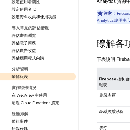
Analytics 
設定使用者屬性
設定使用者 ID
注意：
Fireba
設定資料收集和使用功能
Analytics 說
導入常見的評估情境
評估畫面瀏覽
瞭解各項 
評估電子商務
評估廣告收益
評估應用程式內購
下表說明
Fireb
分析資料
瞭解報表
Firebase
控制台
報表
實作特殊情況
在 Web
View 中使用
資訊主頁
透過 Cloud Functions 擴充
即時數據分析
疑難排解
偵錯事件
事件
錯誤代碼