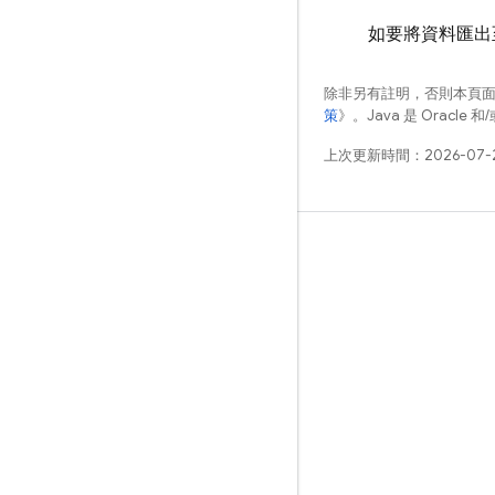
如要將資料匯
除非另有註明，否則本頁
策
》。Java 是 Oracl
上次更新時間：2026-07-
瞭解詳情
指南
參考資料
範例
程式庫
GitHub