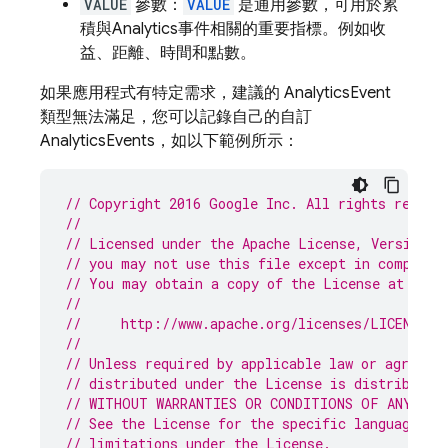
VALUE
參數：
VALUE
是通用參數，可用於累
積與
Analytics
事件相關的重要指標。例如收
益、距離、時間和點數。
如果應用程式有特定需求，建議的
Analytics
Event
類型無法滿足，您可以記錄自己的自訂
Analytics
Events，如以下範例所示：
// Copyright 2016 Google Inc. All rights reserv
//
// Licensed under the Apache License, Version 2
// you may not use this file except in complian
// You may obtain a copy of the License at
//
//     http://www.apache.org/licenses/LICENSE-2
//
// Unless required by applicable law or agreed 
// distributed under the License is distributed
// WITHOUT WARRANTIES OR CONDITIONS OF ANY KIN
// See the License for the specific language go
// limitations under the License.