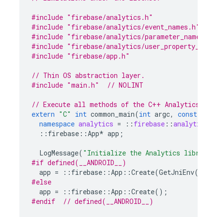
#include
"firebase/analytics.h"
#include
"firebase/analytics/event_names.h"
#include
"firebase/analytics/parameter_names.h"
#include
"firebase/analytics/user_property_name
#include
"firebase/app.h"
// Thin OS abstraction layer.
#include
"main.h"
  // NOLINT
// Execute all methods of the C++ Analytics API
extern
"C"
int
common_main
(
int
argc
,
const
char
namespace
analytics
=
::
firebase
::
analytics
;
::
firebase
::
App
*
app
;
LogMessage
(
"Initialize the Analytics library"
#if defined(__ANDROID__)
app
=
::
firebase
::
App
::
Create
(
GetJniEnv
(),
G
#else
app
=
::
firebase
::
App
::
Create
();
#endif  
// defined(__ANDROID__)