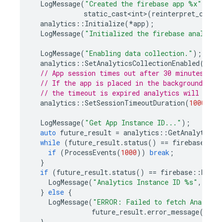
LogMessage
(
"Created the firebase app %x"
,
static_cast<int>
(
reinterpret_cast<
analytics
::
Initialize
(
*
app
);
LogMessage
(
"Initialized the firebase analytic
LogMessage
(
"Enabling data collection."
);
analytics
::
SetAnalyticsCollectionEnabled
(
true
// App session times out after 30 minutes.
// If the app is placed in the background and
// the timeout is expired analytics will log 
analytics
::
SetSessionTimeoutDuration
(
1000
*
6
LogMessage
(
"Get App Instance ID..."
);
auto
future_result
=
analytics
::
GetAnalyticsI
while
(
future_result
.
status
()
==
firebase
::
kF
if
(
ProcessEvents
(
1000
))
break
;
}
if
(
future_result
.
status
()
==
firebase
::
kFutu
LogMessage
(
"Analytics Instance ID %s"
,
futu
}
else
{
LogMessage
(
"ERROR: Failed to fetch Analyti
future_result
.
error_message
(),
f
}