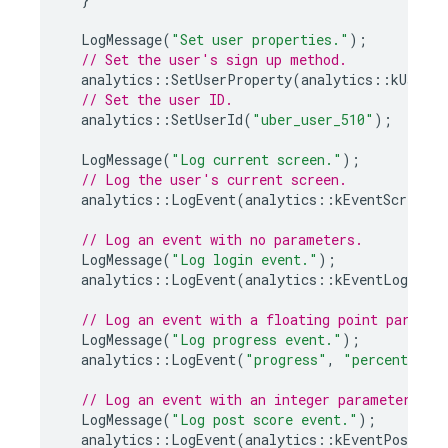
LogMessage
(
"Set user properties."
);
// Set the user's sign up method.
analytics
::
SetUserProperty
(
analytics
::
kUserPr
// Set the user ID.
analytics
::
SetUserId
(
"uber_user_510"
);
LogMessage
(
"Log current screen."
);
// Log the user's current screen.
analytics
::
LogEvent
(
analytics
::
kEventScreenVi
// Log an event with no parameters.
LogMessage
(
"Log login event."
);
analytics
::
LogEvent
(
analytics
::
kEventLogin
);
// Log an event with a floating point paramet
LogMessage
(
"Log progress event."
);
analytics
::
LogEvent
(
"progress"
,
"percent"
,
0
// Log an event with an integer parameter.
LogMessage
(
"Log post score event."
);
analytics
::
LogEvent
(
analytics
::
kEventPostScor