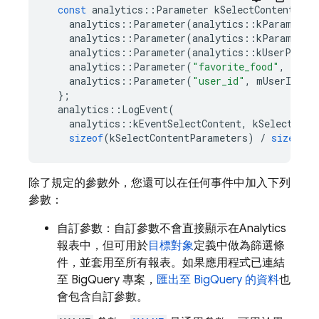
const
analytics
::
Parameter
kSelectContentPara
analytics
::
Parameter
(
analytics
::
kParameter
analytics
::
Parameter
(
analytics
::
kParameter
analytics
::
Parameter
(
analytics
::
kUserPrope
analytics
::
Parameter
(
"favorite_food"
,
mFav
analytics
::
Parameter
(
"user_id"
,
mUserId
),
};
analytics
::
LogEvent
(
analytics
::
kEventSelectContent
,
kSelectCont
sizeof
(
kSelectContentParameters
)
/
sizeof
(
k
除了規定的參數外，您還可以在任何事件中加入下列
參數：
自訂參數：自訂參數不會直接顯示在
Analytics
報表中，但可用於
目標對象
定義中做為篩選條
件，並套用至所有報表。如果應用程式已連結
至 BigQuery 專案，
匯出至 BigQuery 的資料
也
會包含自訂參數。