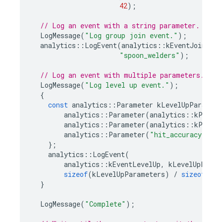
42
);
// Log an event with a string parameter.
LogMessage
(
"Log group join event."
);
analytics
::
LogEvent
(
analytics
::
kEventJoinGrou
"spoon_welders"
);
// Log an event with multiple parameters.
LogMessage
(
"Log level up event."
);
{
const
analytics
::
Parameter
kLevelUpParamete
analytics
::
Parameter
(
analytics
::
kParam
analytics
::
Parameter
(
analytics
::
kParam
analytics
::
Parameter
(
"hit_accuracy"
,
3.
};
analytics
::
LogEvent
(
analytics
::
kEventLevelUp
,
kLevelUpParam
sizeof
(
kLevelUpParameters
)
/
sizeof
(
kLe
}
LogMessage
(
"Complete"
);