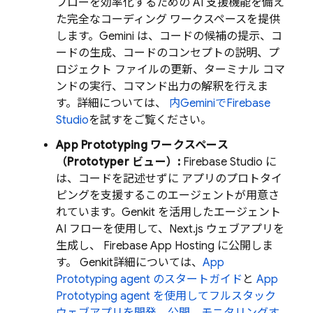
フローを効率化するための AI 支援機能を備え
た完全なコーディング ワークスペースを提供
します。
Gemini
は、コードの候補の提示、コ
ードの生成、コードのコンセプトの説明、プ
ロジェクト ファイルの更新、ターミナル コマ
ンドの実行、コマンド出力の解釈を行えま
す。詳細については、
内
Gemini
で
Firebase
Studio
を試すをご覧ください。
App Prototyping ワークスペース
（
Prototyper
ビュー）:
Firebase Studio
に
は、コードを記述せずに アプリのプロトタイ
ピングを支援するこのエージェントが用意さ
れています。Genkit を活用したエージェント
AI フローを使用して、Next.js ウェブアプリを
生成し、
Firebase App Hosting
に公開しま
す。
Genkit
詳細については、
App
Prototyping agent
のスタートガイド
と
App
Prototyping agent
を使用してフルスタック