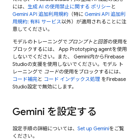
には、
生成 AI の使用禁止に関する ポリシー
と
Gemini API
追加利用規約
（特に
Gemini API
追加利
用規約: 有料 サービス
以外）が適用されることに注
意してください。
モデルのトレーニングで
プロンプトと回答
の使用を
ブロックするには、
App Prototyping agent
を使用
しないでください。また、
Gemini
内から
Firebase
Studio
の支援を使用しないでください。モデル ト
レーニングで
コード
の使用をブロックするには、
コード補完
と
コード インデックス処理
を
Firebase
Studio
設定で無効にします。
Gemini
を設定する
設定手順の詳細については、
Set up
Gemini
をご覧
ください。