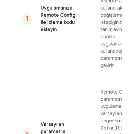
Remote Config
Uygulamanıza
kullanarak
Remote Config
değiştirmek
ile izleme kodu
istediğinizi
ekleyin
tanımlayın ve
bunları
uygulamanızda
kullanacağınız
parametrelere
çevirin.
Remote Config
parametreleri iç
uygulama içi
varsayılan
set
değerleri
Varsayılan
Defaults(
)
parametre