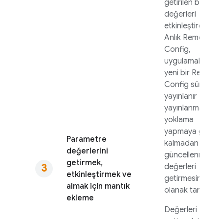
getirilen bu
değerleri
etkinleştirebilir.
Anlık
Remote
Config
,
uygulamalarınız
yeni bir
Remot
Config
sürümü
yayınlanır
yayınlanmaz,
yoklama
yapmaya gerek
Parametre
kalmadan
değerlerini
güncellenmiş
getirmek,
değerleri
etkinleştirmek ve
getirmesine
almak için mantık
olanak tanır.
ekleme
Değerleri