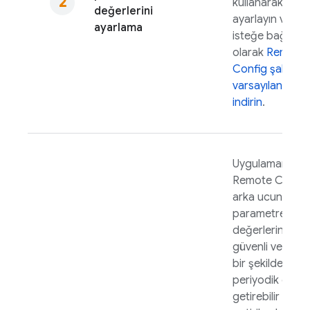
kullanarak
değerlerini
ayarlayın ve
ayarlama
isteğe bağlı
olarak
Remote
Config
şablonu
varsayılanlarınız
indirin
.
Uygulamanız,
Remote Config
arka ucundan
parametre
değerlerini
güvenli ve verim
bir şekilde
periyodik olara
getirebilir ve