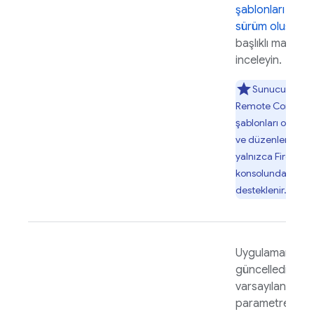
şablonları ve
sürüm oluştur
başlıklı makaley
inceleyin.
Sunucuya öze
Remote Config
şablonları oluştu
ve düzenleme
yalnızca
Firebase
konsolunda
desteklenir.
Uygulamanızı h
güncellediğiniz
varsayılan
parametre