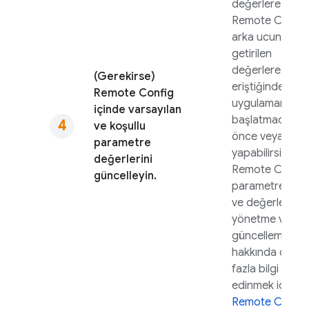
değerlere ve
Remote Config
arka ucundan
getirilen
değerlere
(Gerekirse)
eriştiğinden bu
Remote Config
uygulamanızı
içinde varsayılan
başlatmadan
ve koşullu
önce veya son
parametre
yapabilirsiniz.
değerlerini
Remote Config
güncelleyin.
parametrelerini
ve değerlerini
yönetme ve
güncelleme
hakkında daha
fazla bilgi
edinmek için
Remote Config