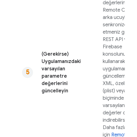
değerlerini
Remote Config
arka ucuyla
senkronize
etmeniz gerekir
REST API ve
Firebase
(Gerekirse)
konsolunu
Uygulamanızdaki
kullanarak
varsayılan
uygulamanızı
parametre
güncellemek içi
değerlerini
XML, özellik list
güncelleyin
(plist) veya JS
biçiminde bir
varsayılan
değerler dosya
indirebilirsiniz.
Daha fazla bilgi
için
Remote