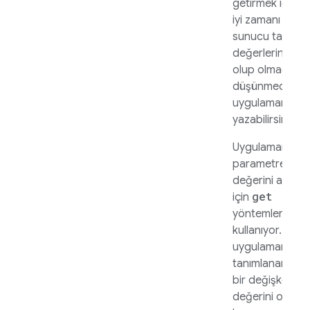
getirmek için e
iyi zamanı veya
sunucu tarafı
değerlerin var
olup olmadığını
düşünmeden
uygulamanızı
yazabilirsiniz.
Uygulamanız, bi
parametrenin
değerini almak
get
için
yöntemlerini
kullanıyor. Bu,
uygulamanızda
tanımlanan yere
bir değişkenin
değerini okum