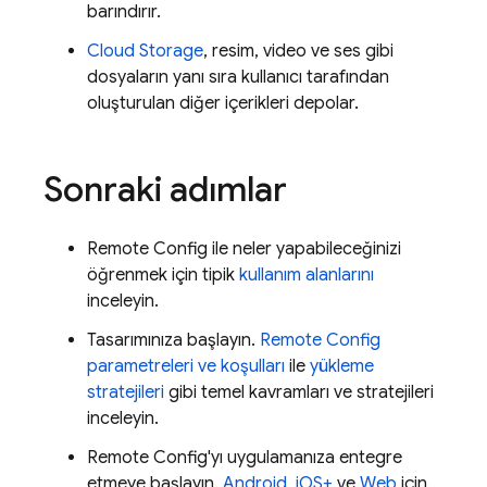
barındırır.
Cloud Storage
, resim, video ve ses gibi
dosyaların yanı sıra kullanıcı tarafından
oluşturulan diğer içerikleri depolar.
Sonraki adımlar
Remote Config
ile neler yapabileceğinizi
öğrenmek için tipik
kullanım alanlarını
inceleyin.
Tasarımınıza başlayın.
Remote Config
parametreleri ve koşulları
ile
yükleme
stratejileri
gibi temel kavramları ve stratejileri
inceleyin.
Remote Config
'yı uygulamanıza entegre
etmeye başlayın.
Android
,
iOS+
ve
Web
için