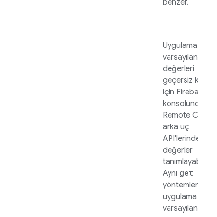
benzer.
Uygulama içi
varsayılan
değerleri
geçersiz kılmak
için
Firebase
konsolunda ve
Remote Config
arka uç
API'lerinde
değerler
tanımlayabilirsin
get
Aynı
yöntemler
uygulama içi
varsayılan