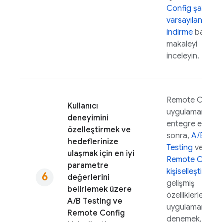
Config
şablon
varsayılanlarını
indirme
başlıklı
makaleyi
inceleyin.
Remote Config
Kullanıcı
uygulamanıza
deneyimini
entegre ettikte
özelleştirmek ve
sonra,
A/B
hedeflerinize
Testing
ve
ulaşmak için en iyi
Remote Config
parametre
kişiselleştirme
g
değerlerini
gelişmiş
belirlemek üzere
özelliklerle
A/B Testing
ve
uygulamanızı
Remote Config
denemek,