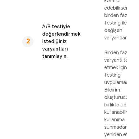
kontrol
edebilirseniz,
birden fazla
A/
Testing
ile
A/B testiyle
değişen
değerlendirmek
varyantlar.
istediğiniz
varyantları
Birden fazla
tanımlayın.
varyantı test
etmek için
A/B
Testing
uygulamasını
Bildirim
oluşturucuyla
birlikte de
kullanabilirsiniz
kullanıma
sunmadan önc
yeniden etkileş