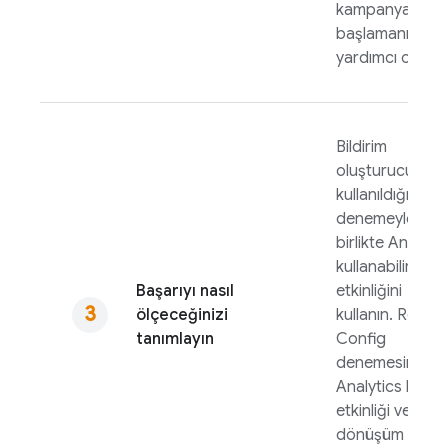
kampanyanıza
başlamanıza
yardımcı olur.
Bildirim
oluşturucunun
kullanıldığı bir
denemeyle
birlikte
Analytic
kullanabilirsiniz.
Başarıyı nasıl
etkinliğini
ölçeceğinizi
kullanın.
Remot
tanımlayın
Config
denemesinde,
Analytics
bir
etkinliği veya
dönüşüm