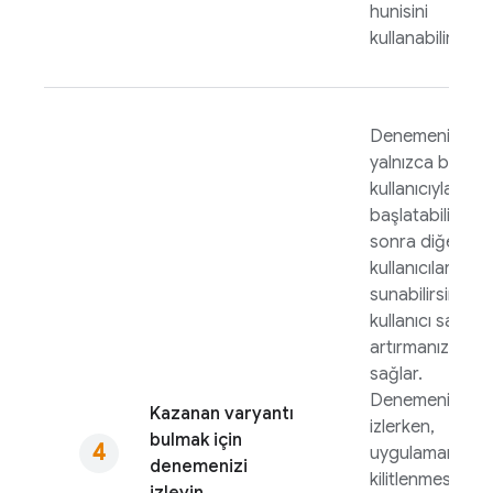
hunisini
kullanabilirsiniz.
Denemenizi
yalnızca birkaç
kullanıcıyla
başlatabilir ve
sonra diğer
kullanıcılara
sunabilirsiniz
kullanıcı sayısını
artırmanızı
sağlar.
Denemenizi
Kazanan varyantı
izlerken,
bulmak için
uygulamanızın
denemenizi
kilitlenmesini