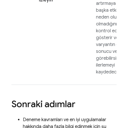
izleyin
artırmaya veya
başka etkilere
neden olup
olmadığını
kontrol eder.
gösterir ve han
varyantın en iyi
sonucu verdiğin
görebilirsiniz.
ilerlemeyi
kaydedeceksini
Sonraki adımlar
Deneme kavramları ve en iyi uygulamalar
hakkında daha fazla bilgi edinmek için şu