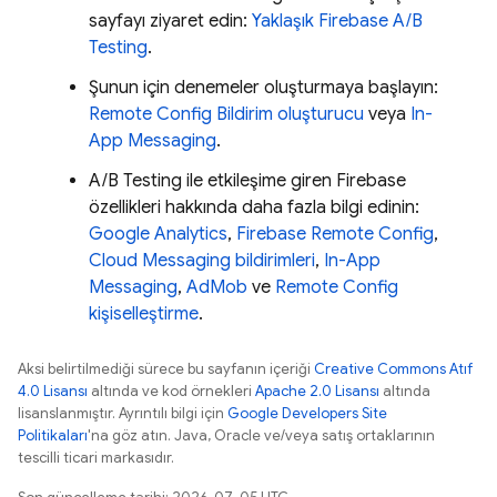
sayfayı ziyaret edin:
Yaklaşık
Firebase A/B
Testing
.
Şunun için denemeler oluşturmaya başlayın:
Remote Config
Bildirim oluşturucu
veya
In-
App Messaging
.
A/B Testing
ile etkileşime giren Firebase
özellikleri hakkında daha fazla bilgi edinin:
Google Analytics
,
Firebase Remote Config
,
Cloud Messaging bildirimleri
,
In-App
Messaging
,
AdMob
ve
Remote Config
kişiselleştirme
.
Aksi belirtilmediği sürece bu sayfanın içeriği
Creative Commons Atıf
4.0 Lisansı
altında ve kod örnekleri
Apache 2.0 Lisansı
altında
lisanslanmıştır. Ayrıntılı bilgi için
Google Developers Site
Politikaları
'na göz atın. Java, Oracle ve/veya satış ortaklarının
tescilli ticari markasıdır.