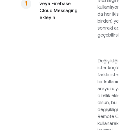
Messaging
veya
Firebase
kullanılıyorsa (y
Cloud Messaging
da her ikisi
ekleyin
birden) yoksa
sonraki adıma
geçebilirsiniz.
Değişikliğiniz
ister küçük bir
farkla ister yeni
bir kullanıcı
arayüzü ya da
özellik eklenmiş
olsun, bu
değişikliği
Remote Config
kullanarak