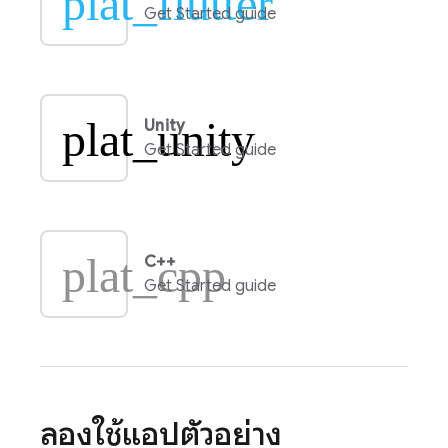
plat_flutter
Get Started guide
plat_unity
Unity
Get Started guide
plat_cpp
C++
Get Started guide
ลองใช้แอปตัวอย่าง