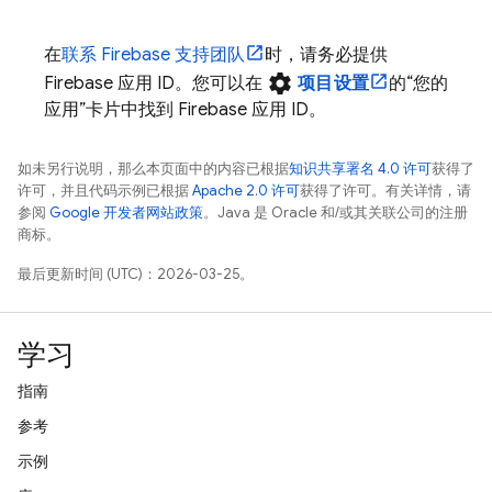
在
联系 Firebase 支持团队
时，请务必提供
settings
Firebase 应用 ID。您可以在
项目设置
的“您的
应用”
卡片中找到 Firebase 应用 ID。
如未另行说明，那么本页面中的内容已根据
知识共享署名 4.0 许可
获得了
许可，并且代码示例已根据
Apache 2.0 许可
获得了许可。有关详情，请
参阅
Google 开发者网站政策
。Java 是 Oracle 和/或其关联公司的注册
商标。
最后更新时间 (UTC)：2026-03-25。
学习
指南
参考
示例