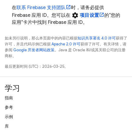
在
联系 Firebase 支持团队
时，请务必提供
settings
Firebase 应用 ID。您可以在
项目设置
的“您的
应用”
卡片中找到 Firebase 应用 ID。
如未另行说明，那么本页面中的内容已根据
知识共享署名 4.0 许可
获得了
许可，并且代码示例已根据
Apache 2.0 许可
获得了许可。有关详情，请
参阅
Google 开发者网站政策
。Java 是 Oracle 和/或其关联公司的注册
商标。
最后更新时间 (UTC)：2026-03-25。
学习
指南
参考
示例
库