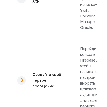
SDK
используя
Swift
Package
Manager или
Gradle.
Перейдите в
консоль
Firebase
,
чтобы
написать,
Создайте своё
настроить и
первое
выбрать
сообщение
целевую
аудиторию
для вашего
первого