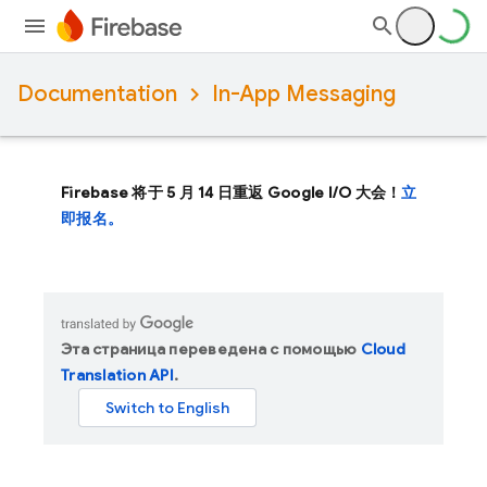
Documentation
In-App Messaging
Firebase 将于 5 月 14 日重返 Google I/O 大会！
立
即报名。
Эта страница переведена с помощью
Cloud
Translation API
.