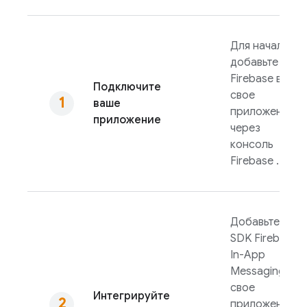
Для начала
добавьте
Firebase в
Подключите
свое
ваше
приложение
приложение
через
консоль
Firebase
.
Добавьте
SDK
Firebase
In-App
Messaging
в
свое
Интегрируйте
приложение,