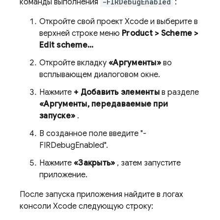
команды выполнения
-FIRDebugEnabled
:
Откройте свой проект Xcode и выберите в
верхней строке меню
Product > Scheme >
Edit scheme...
Откройте вкладку
«Аргументы»
во
всплывающем диалоговом окне.
Нажмите
+ Добавить элементы
в разделе
«Аргументы, передаваемые при
запуске»
.
В созданное поле введите "-
FIRDebugEnabled".
Нажмите
«Закрыть»
, затем запустите
приложение.
После запуска приложения найдите в логах
консоли Xcode следующую строку: