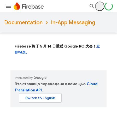
Documentation
In-App Messaging
Firebase 将于 5 月 14 日重返 Google I/O 大会！
立
即报名。
Эта страница переведена с помощью
Cloud
Translation API
.