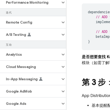
Performance Monitoring
dependencie
迭代
// ADD 
impleme
Remote Config
// ADD 
A
/
B Testing
betaImp
}
互动
Analytics
是否想要查找 Ko
模块（如需了解
Cloud Messaging
In-App Messaging
第 3 步
Google Ad
Mob
App Distributio
Google Ads
基本提醒