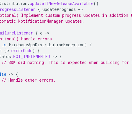
Distribution
.
updateIfNewReleaseAvailable
()
rogressListener
{
updateProgress
-
ptional) Implement custom progress updates in addition 
tomatic NotificationManager updates.
ailureListener
{
e
-
ptional) Handle errors.
is
FirebaseAppDistributionException
)
{
n
(
e
.
errorCode
)
{
tatus
.
NOT_IMPLEMENTED
-
>
{
// SDK did nothing. This is expected when building for 
lse
-
>
{
// Handle other errors.