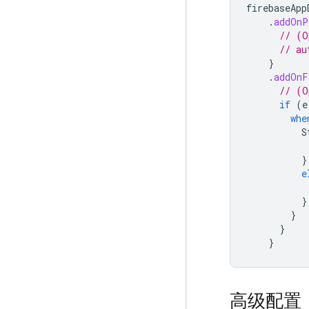
firebaseApp
.
addOnP
// (O
// au
}
.
addOnF
// (O
if
(
e
whe
S
}
e
}
}
}
}
高级配置