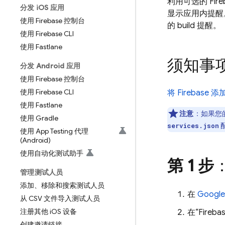
利用可选的
Fire
分发 i
OS 应用
显示应用内提醒
使用 Firebase 控制台
的 build 提醒。
使用 Firebase CLI
使用 Fastlane
须知事
分发 Android 应用
使用 Firebase 控制台
使用 Firebase CLI
将 Firebase 
使用 Fastlane
注意
：如果您的
使用 Gradle
services.json
使用 App Testing 代理
(Android)
使用自动化测试助手
第 1 步
管理测试人员
添加、移除和搜索测试人员
在
Google
从 CSV 文件导入测试人员
注册其他 i
OS 设备
在“Fireba
创建邀请链接