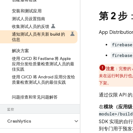
安装和测试应用
第 2 步
测试人员设置指南
收集测试人员的反馈
App Distributio
通知测试人员有关新 build 的
信息
firebase
解决方案
firebase
使用 CI
/
CD 和 Fastlane 将 Apple
应用分发给质量检查测试人员的最
注意
：完整的
佳实践
未在运行时执行也
使用 CI
/
CD 将 Android 应用分发给
质量检查测试人员的最佳实践
下架。
通过仅限 API
问题排查和常见问题解答
在
模块（应用级
监控
module>/build
Crashlytics
SDK 实现的自
到专门用于预发