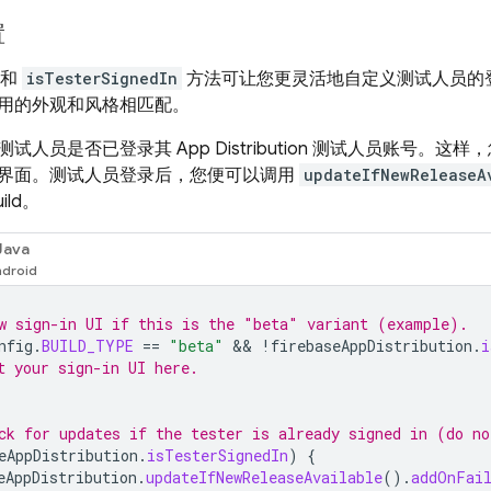
置
和
isTesterSignedIn
方法可让您更灵活地自定义测试人员的
用的外观和风格相匹配。
测试人员是否已登录其
App Distribution
测试人员账号。这样，
界面。测试人员登录后，您便可以调用
updateIfNewReleaseA
ild。
Java
w sign-in UI if this is the "beta" variant (example).
nfig
.
BUILD_TYPE
==
"beta"
 && 
!
firebaseAppDistribution
.
i
t your sign-in UI here.
ck for updates if the tester is already signed in (do n
eAppDistribution
.
isTesterSignedIn
)
{
eAppDistribution
.
updateIfNewReleaseAvailable
().
addOnFai