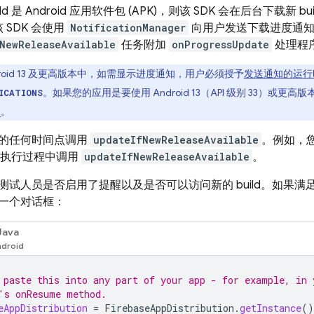
ild 是 Android 应用软件包 (APK)，则该 SDK 会在后台下载
 SDK 会使用
NotificationManager
向用户发送下载进度通知
NewReleaseAvailable
任务附加
onProgressUpdate
处理程
droid 13 及更高版本中，如需显示进度通知，用户必须授予
发送通知的运行
。如果您的应用是要使用 Android 13（API 级别 33）或更高
ICATIONS
。
的任何时间点调用
updateIfNewReleaseAvailable
。例如，您可
执行过程中调用
updateIfNewReleaseAvailable
。
试人员是否启用了提醒以及是否可以访问新的 build。如果满足这
一个对话框：
Java
 paste this into any part of your app - for example, in 
's onResume method.
eAppDistribution
=
FirebaseAppDistribution
.
getInstance
()