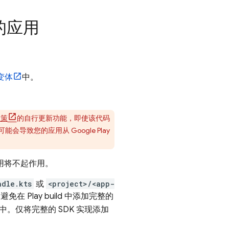
的应用
 变体
中。
策
的自行更新功能，即使该代码
可能会导致您的应用从
Google Play
调用将不起作用。
adle.kts
或
<project>/<app-
。为避免在
Play
build 中添加完整的
中。仅将完整的 SDK 实现添加