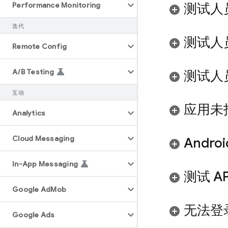
Performance Monitoring
测试人员
迭代
测试人员
Remote Config
A
/
B Testing
测试人
互动
应用未
Analytics
Cloud Messaging
And
In-App Messaging
测试 A
Google Ad
Mob
无法登录 
Google Ads