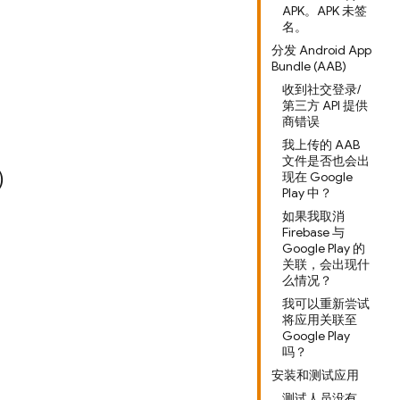
APK。APK 未签
名。
分发 Android App
Bundle (AAB)
收到社交登录/
第三方 API 提供
商错误
我上传的 AAB
文件是否也会出
）
现在 Google
Play 中？
如果我取消
Firebase 与
Google Play 的
关联，会出现什
么情况？
我可以重新尝试
将应用关联至
Google Play
吗？
安装和测试应用
测试人员没有