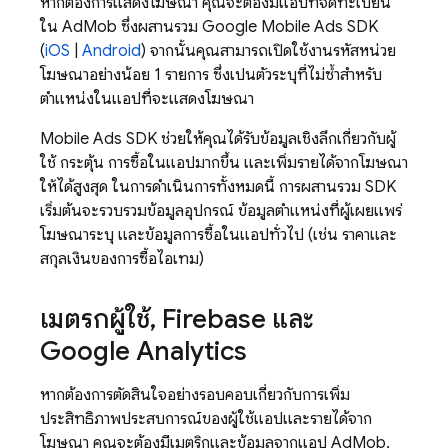
หากต้องการแสดงโฆษณา คุณจะต้องมีแอปที่จดทะเบียน
ใน
AdMob
ซึ่งผสานรวม
Google Mobile Ads
SDK
(
iOS
|
Android
) จากนั้นคุณสามารถเปิดใช้งานรหัสหน่วย
โฆษณาอย่างน้อย 1 รายการ ซึ่งเป็นตัวระบุที่ไม่ซ้ำสำหรับ
ตำแหน่งในแอปที่จะแสดงโฆษณา
Mobile Ads
SDK ช่วยให้คุณได้รับข้อมูลเชิงลึกเกี่ยวกับผู้
ใช้ กระตุ้น การซื้อในแอปมากขึ้น และเพิ่มรายได้จากโฆษณา
ให้ได้สูงสุด ในการดำเนินการทั้งหมดนี้ การผสานรวม SDK
เริ่มต้นจะรวบรวมข้อมูลอุปกรณ์ ข้อมูลตำแหน่งที่ผู้เผยแพร่
โฆษณาระบุ และข้อมูลการซื้อในแอปทั่วไป (เช่น ราคาและ
สกุลเงินของการซื้อไอเทม)
เมตริกผู้ใช้
,
Firebase และ
Google Analytics
หากต้องการตัดสินใจอย่างรอบคอบเกี่ยวกับการเพิ่ม
ประสิทธิภาพประสบการณ์ของผู้ใช้แอปและรายได้จาก
โฆษณา คุณจะต้องมีเมตริกและข้อมูลจากแอป
AdMob
,