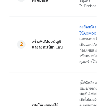
Firebase
อยู่แล้ว
ใน
Firebase
คอน
ลงชื่อสมัคร
ใช้
AdMob
บัญชี
และลงทะเบียนแ
สร้าง
AdMob
บัญชี
เป็นแอป
AdMo
และลงทะเบียนแอป
ก่อนเผยแพร่ ให้เพ
รหัสหน่วยโฆษณาท
คุณสร้างไว้ลงใน
(ไม่บังคับ แต่ขอ
แนะนำอย่างยิ่ง)
ใ
บัญชี
AdMob
ให
เปิดใช้เมตริกผู้ใช้เ
เปิดใช้เมตริกผู้ใช้
ดูเมตริกที่คัดสรรแ