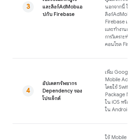
และลิงก์
AdMob
แอ
นอกจากนี้ ให้
ปกับ Firebase
ลิงก์
AdMob
แอป
Firebase เพื่อสํา
และทํางานกับข้อม
การวิเคราะห์ผ่าน
คอนโซล
Fireba
เพิ่ม
Google
Mobile Ads
SD
อัปเดตทรัพยากร
โดยใช้ Swift
Dependency ของ
Package Mana
โปรเจ็กต์
ใน iOS หรือ Gra
ใน Android
ใช้
Mobile Ads