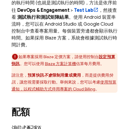
的執行時間 (也就是測試執行的時間)，方法是依序前
往
DevOps & Engagement
>
Test Lab
，然後查
看
測試執行和測試矩陣結果
。使用 Android 裝置串
流時，您可以在 Android Studio 或
Google Cloud
控制台中查看專案用量。每個裝置旁邊都會顯示執行
時間。如果採用 Blaze 方案，系統會根據測試執行時
間計費。
如果專案採用 Blaze 定價方案，請使用控制台
設定預算
快訊
。您可以使用
Blaze 方案計算機
估算每月費用。
請注意，
預算快訊
不會
限制用量或費用
，而是提供費用
快
訊
，讓您視需要採取行動。舉例來說，您可以考慮
使用預算
通知，以程式輔助方式停用專案的
Cloud Billing
。
配額